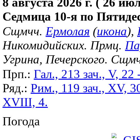
8 августа 2026 г. ( 26 июл
Седмица 10-я по Пятиде
Сщмчч.
Ермолая
(
икона
),
Никомидийских. Прмц.
Па
Угрина, Печерского. Сщм
Прп.:
Гал., 213 зач., V, 22 
Ряд.:
Рим., 119 зач., XV, 3
XVIII, 4.
Погода