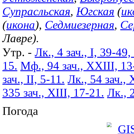
Супрасльская
,
Югская
(
ик
(
икона
),
Седмиезерная
,
Се
Лавре).
Утр. -
Лк., 4 зач., I, 39-49,
15.
Мф., 94 зач., XXIII, 13
зач., II, 5-11.
Лк., 54 зач., 
335 зач., XIII, 17-21.
Лк., 
Погода