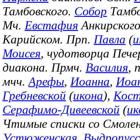
Тамбовского.
Собор
Тамбо
Мч.
Евстафия
Анкирского
Карийском. Прп.
Павла
(
и
Моисея
, чудотворца Пече
диакона. Прмч.
Василия
, 
мчч.
Арефы
,
Иоанна
,
Иоа
Гребневской
(
икона
),
Кост
Серафимо-Дивеевской
(
ик
Чтимые списки со Смоле
Устюженская
,
Выдропусс