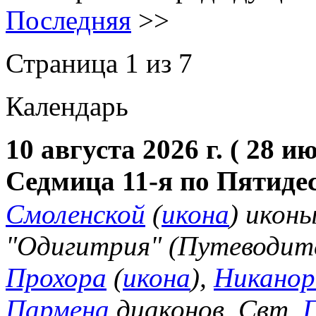
Последняя
>>
Страница 1 из 7
Календарь
10 августа 2026 г. ( 28 и
Седмица 11-я по Пятиде
Смоленской
(
икона
) икон
"Одигитрия" (Путеводите
Прохора
(
икона
),
Никанор
Пармена
диаконов. Свт.