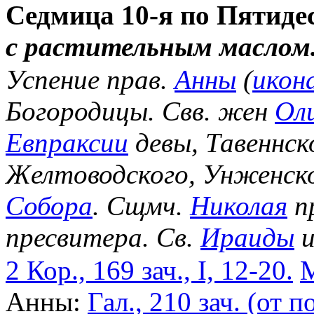
Седмица 10-я по Пятиде
с растительным маслом
Успение прав.
Анны
(
икон
Богородицы. Свв. жен
Ол
Евпраксии
девы, Тавеннск
Желтоводского, Унженск
Собора
. Сщмч.
Николая
п
пресвитера. Св.
Ираиды
и
2 Кор., 169 зач., I, 12-20.
М
Анны:
Гал., 210 зач. (от по