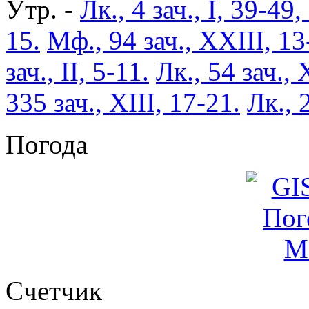
Утр. -
Лк., 4 зач., I, 39-49,
15.
Мф., 94 зач., XXIII, 13
зач., II, 5-11.
Лк., 54 зач., 
335 зач., XIII, 17-21.
Лк., 
Погода
Cчетчик