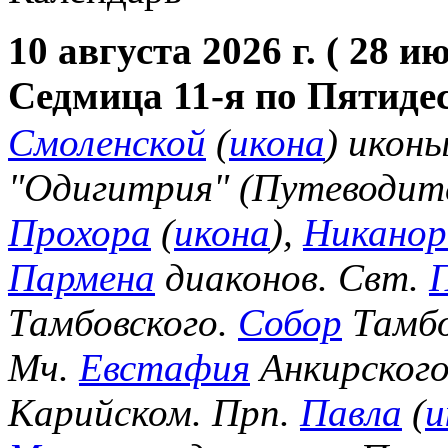
10 августа 2026 г. ( 28 и
Седмица 11-я по Пятиде
Смоленской
(
икона
) икон
"Одигитрия" (Путеводите
Прохора
(
икона
),
Никанор
Пармена
диаконов. Свт.
Тамбовского.
Собор
Тамбо
Мч.
Евстафия
Анкирского
Карийском. Прп.
Павла
(
и