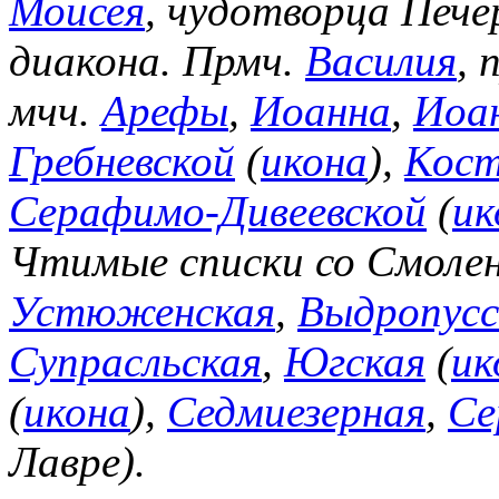
Моисея
, чудотворца Пече
диакона. Прмч.
Василия
, 
мчч.
Арефы
,
Иоанна
,
Иоа
Гребневской
(
икона
),
Кост
Серафимо-Дивеевской
(
ик
Чтимые списки со Смоле
Устюженская
,
Выдропусс
Супрасльская
,
Югская
(
ик
(
икона
),
Седмиезерная
,
Се
Лавре).