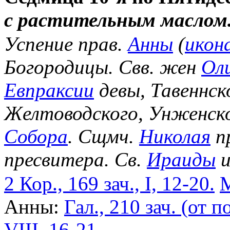
с растительным маслом
Успение прав.
Анны
(
икон
Богородицы. Свв. жен
Ол
Евпраксии
девы, Тавеннск
Желтоводского, Унженск
Собора
. Сщмч.
Николая
п
пресвитера. Св.
Ираиды
и
2 Кор., 169 зач., I, 12-20.
М
Анны:
Гал., 210 зач. (от по
VIII, 16-21.