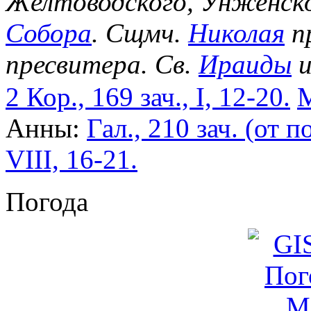
Желтоводского, Унженск
Собора
. Сщмч.
Николая
п
пресвитера. Св.
Ираиды
и
2 Кор., 169 зач., I, 12-20.
М
Анны:
Гал., 210 зач. (от по
VIII, 16-21.
Погода