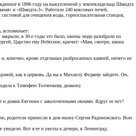
ежденное в 1896 году на выкупленной у землевладельца Шмидта
ьная» и «Шмидта-3». Работало 240 коксовых печей,
с системой для очищения воды, горноспасательная станция,
, вспоминает:
 закрыли, в 30-е годы это было, иконы люди разобрали по
ергей, Царство ему Небесное, кричит: «Мам, смотри, икона
 и, конечно, кроме отдельных разбросанных камней, ничего не
омой, как в церковь. Да вы к Михаилу Федяеву зайдите. Он,
одила к Тимофею Толченкову, диакону.
 и домик Евгении с заколоченными окнами. Вдруг ее нет?
ыли, родители принесли в дом икону Сергия Радонежского. Всю
 увидели. Вот я ее и увезла к дочери, в Ленинград.