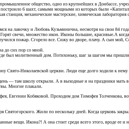
нопромышленное общество, одно из крупнейших в Донбассе, учр
е, построило 6 шахт, самыми мощными из которых были «Капитал
ая станция, механические мастерские, химическая лаборатория 
я на лавочку и Любовь Кузьминична, несмотря на свои 84 года
 Горят свечи, множество икон. Иконы большие, красивые.А когда
чился пожар. Сгорело все. Сижу во дворе, плачу. А сын мой, С
на до сих пор со мной.
 где был молитвенный дом. Потихоньку, шаг за шагом мы пришли
ну Свято-Николаевской церкви. Люди еще долго ходили к нему д
день — там школу открыли. А в выходные и на праздники мать в
твы. Многие плакали.
ея, Евгении Кобяковой. Проходим дом Тимофея Толченкова, вот
ря Святогорского. Жили по нескольку дней. Когда церковь закр
нные вещи. Икона?! А она стоит среди всего этого, вроде ее и не