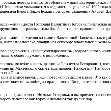
 поселка, передал нам фотографию служащих Екатериновского
евкаленко упоминается в ведомости о церкви: «С 1907 года п
анцевича Буроза. Закон Божий преподает священник Андрей Шевк
Воздвижения Креста Господня Валентина Петровна пригласила на
разрушенном в страшные годы богоборчества от православных хр
ганизации населения во главе с Валентиной Павленко, так и ра
о, жителями поселка, учащимися общеобразовательной школы №1
нного предприятия «Укршахтогидрозащига», водоотливного компл
ля нашего общего духовного возрождения.
освятном молебне в честь праздника Рождества Богородицы, кото
гочинный Макеевского округа архимандрит Панкратий (Нелюбов)
т она Бога.
 удивительное время. Люди повернулись лицом к вере. Это как б
од сим знамением побеждал врагов своих. Воздвигается и вознос
щение храма в честь Николая Угодника, и вы приедете на поселок
му-то знают его как Буроз и называют так до сих пор.