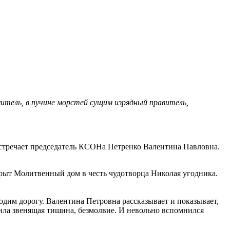
митель, в пучине морстей сущим изрядный правитель,
встречает председатель КСОНа Петренко Валентина Павловна.
ткрыт Молитвенный дом в честь чудотворца Николая угодника.
одим дорогу. Валентина Петровна рассказывает и показывает,
зила звенящая тишина, безмолвие. И невольно вспомнился