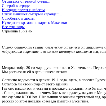
Отрываясь от земной суеты...
С верой в сердце
И сердце рвется к небесам
Стихи напишет быстрый карандаш...
С любовью к людям
Нумерация храмов на карте г. Макеевки
Все страницы
Страница 15 из 46
Силою, данною ти свыше, слезу всяку отъял еси от лица люте 
недугующим исцеление, и всем всяк помощник показался еси, во
Микроавтобус 20-го маршрута везет нас в Ханженково. Переса
Мы рассказали ей о цели нашего визита.
Согласно ведомости о церкви 1911 года, здесь, в поселке Бур
Осталось ли что-нибудь от этого здания?
Где оно находится, и есть ли в поселке старожилы, кто бы мог ч
- Со старожилов мы и начнем. Здесь неподалеку, на улице Ми
что сделано КСОНом. Школьники заложили фруктовый сад, орга
рассказ об этом поселке краеведа Дмитрия Бусыгина.