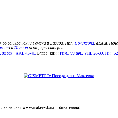
), во св. Крещении Романа и Давида. Прп.
Поликарпа
, архим. Печ
икона
) и
Иоанна
испп., пресвитеров.
 88 зач., XXI, 43-46.
Блгвв. кнн.:
Рим., 99 зач., VIII, 28-39.
Ин., 52
лка на сайт www.makeevdon.ru обязательна!