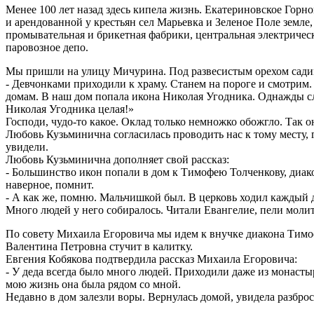
Менее 100 лет назад здесь кипела жизнь. Екатериновское Гор
и арендованной у крестьян сел Марьевка и Зеленое Поле земл
промывательная и брикетная фабрики, центральная электрическ
паровозное депо.
Мы пришли на улицу Мичурина. Под развесистым орехом садимс
- Девчонками приходили к храму. Станем на пороге и смотрим.
домам. В наш дом попала икона Николая Угодника. Однажды слу
Николая Угодника целая!»
Господи, чудо-то какое. Оклад только немножко обожгло. Так о
Любовь Кузьминична согласилась проводить нас к тому месту,
увидели.
Любовь Кузьминична дополняет свой рассказ:
- Большинство икон попали в дом к Тимофею Толченкову, диако
наверное, помнит.
- А как же, помню. Мальчишкой был. В церковь ходил каждый 
Много людей у него собиралось. Читали Евангелие, пели моли
По совету Михаила Егоровича мы идем к внучке диакона Тимоф
Валентина Петровна стучит в калитку.
Евгения Кобякова подтвердила рассказ Михаила Егоровича:
- У деда всегда было много людей. Приходили даже из монасты
мою жизнь она была рядом со мной.
Недавно в дом залезли воры. Вернулась домой, увидела разброса