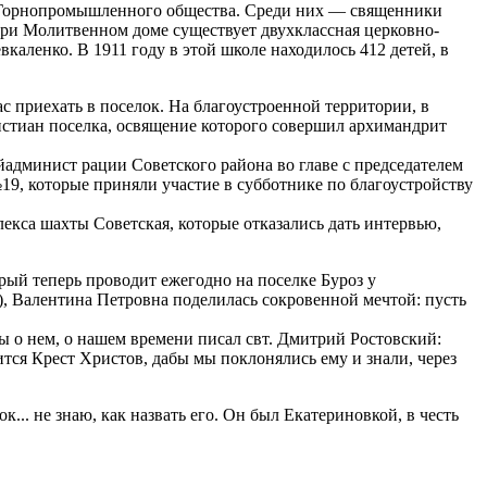
 Горнопромышленного общества. Среди них — священники
ри Молитвенном доме существует двухклассная церковно-
аленко. В 1911 году в этой школе находилось 412 детей, в
с приехать в поселок. На благоустроенной территории, в
истиан поселка, освящение которого совершил архимандрит
йадминист рации Советского района во главе с председателем
9, которые приняли участие в субботнике по благоустройству
екса шахты Советская, которые отказались дать интервью,
рый теперь проводит ежегодно на поселке Буроз у
, Валентина Петровна поделилась сокровенной мечтой: пусть
ы о нем, о нашем времени писал свт. Дмитрий Ростовский:
ится Крест Христов, дабы мы поклонялись ему и знали, через
... не знаю, как назвать его. Он был Екатериновкой, в честь