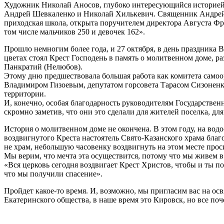
Художник Николай Аносов, глубоко интересующийся историей
Андрей Шевкаленко и Николай Хилькевич. Священник Андрей Ш
приходская школа, открыта поручителем директора Августа Фр
том числе мальчиков 250 и девочек 162».
Прошло немногим более года, и 27 октября, в день праздника 
цветах стоял Крест Господень в память о молитвенном доме, 
Панкратий (Нелюбов).
Этому дню предшествовала большая работа как комитета самоор
Владимиром Гизоевым, депутатом горсовета Тарасом Сизоненк
территории.
И, конечно, особая благодарность руководителям Государстве
скромно заметив, что они это сделали для жителей поселка, д
История о молитвенном доме не окончена. В этом году, на вод
воздвигнутого Креста настоятель Свято-Казанского храма бла
не храм, небольшую часовенку воздвигнуть на этом месте проси
Мы верим, что мечта эта осуществится, потому что мы живем в
«Вся церковь сегодня воздвигает Крест Христов, чтобы и ты п
что мы получили спасение».
Пройдет какое-то время. И, возможно, мы пригласим вас на освя
Екатеринского общества, в наше время это Кировск, но все поче