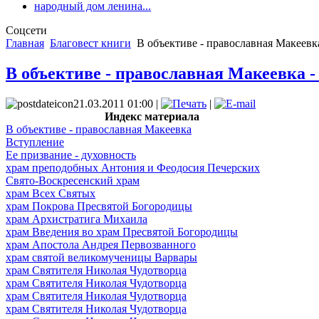
народный дом ленина...
Соцсети
Главная
Благовест книги
В объективе - православная Макеевк
В объективе - православная Макеевка 
21.03.2011 01:00 |
|
Индекс материала
В объективе - православная Макеевка
Вступление
Ее призвание - духовность
храм преподобных Антония и Феодосия Печерских
Свято-Воскресенский храм
храм Всех Святых
храм Покрова Пресвятой Богородицы
храм Архистратига Михаила
храм Введения во храм Пресвятой Богородицы
храм Апостола Андрея Первозванного
храм святой великомученицы Варвары
храм Святителя Николая Чудотворца
храм Святителя Николая Чудотворца
храм Святителя Николая Чудотворца
храм Святителя Николая Чудотворца