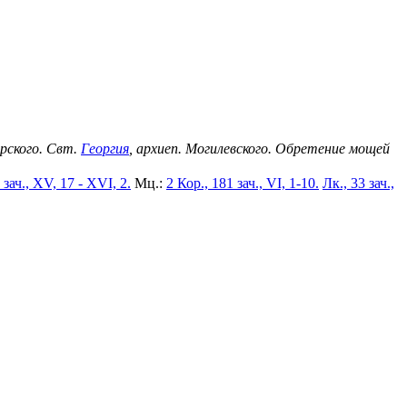
ерского. Свт.
Георгия
, архиеп. Могилевского. Обретение мощей
 зач., XV, 17 - XVI, 2.
Мц.:
2 Кор., 181 зач., VI, 1-10.
Лк., 33 зач.,