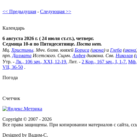
<< Предыдущая
-
Следующая >>
Календарь
6 августа 2026 г. ( 24 июля ст.ст.), четверг.
Седмица 10-я по Пятидесятнице.
Поста нет.
Мц.
Христины
. Мчч. блгвв. князей
Бориса
(
икона
) и
Глеба
(
икона
прп.
Далмата
Исетского. Сщмч.
Алфея
диакона. Свв.
Николая
(
Утр. -
Лк., 106 зач., XXI, 12-19.
Лит. -
2 Кор., 167 зач., I, 1-7.
Мф.,
VII, 36-50
.
Погода
Cчетчик
Copyright © 2007 -
2026
Все права защищены. При копировании материалов с сайта, ссы
Designed by Вадим-С.