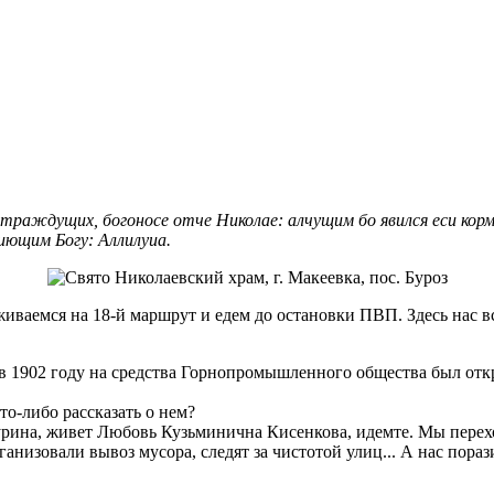
страждущих, богоносе отче Николае: алчущим бо явился еси кор
пиющим Богу: Аллилуиа.
живаемся на 18-й маршрут и едем до остановки ПВП. Здесь нас 
оз в 1902 году на средства Горнопромышленного общества был о
то-либо рассказать о нем?
чурина, живет Любовь Кузьминична Кисенкова, идемте. Мы перех
низовали вывоз мусора, следят за чистотой улиц... А нас пора