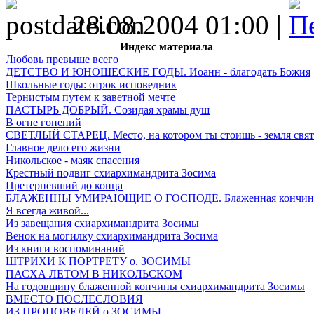
28.08.2004 01:00 |
Индекс материала
Любовь превыше всего
ДЕТСТВО И ЮНОШЕСКИЕ ГОДЫ. Иоанн - благодать Божия
Школьные годы: отрок исповедник
Тернистым путем к заветной мечте
ПАСТЫРЬ ДОБРЫЙ. Созидая храмы душ
В огне гонений
СВЕТЛЫЙ СТАРЕЦ. Место, на котором ты стоишь - земля свят
Главное дело его жизни
Никольское - маяк спасения
Крестный подвиг схиархимандрита Зосима
Претерпевший до конца
БЛАЖЕННЫ УМИРАЮЩИЕ О ГОСПОДЕ. Блаженная кончин
Я всегда живой...
Из завещания схиархимандрита Зосимы
Венок на могилку схиархимандрита Зосима
Из книги воспоминаний
ШТРИХИ К ПОРТРЕТУ о. ЗОСИМЫ
ПАСХА ЛЕТОМ В НИКОЛЬСКОМ
На годовщину блаженной кончины схиархимандрита Зосимы
ВМЕСТО ПОСЛЕСЛОВИЯ
ИЗ ПРОПОВЕДЕЙ о.ЗОСИМЫ