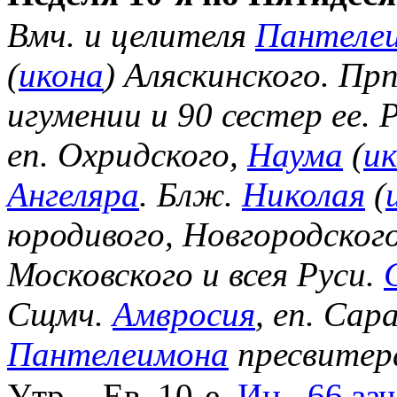
Вмч. и целителя
Пантеле
(
икона
) Аляскинского. Пр
игумении и 90 сестер ее.
еп. Охридского,
Наума
(
и
Ангеляра
. Блж.
Николая
(
юродивого, Новгородског
Московского и всея Руси.
Сщмч.
Амвросия
, еп. Сар
Пантелеимона
пресвитер
Утр. - Ев. 10-е,
Ин., 66 зач