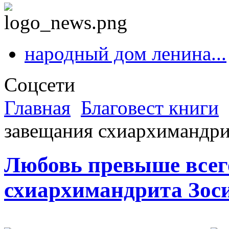
народный дом ленина...
Соцсети
Главная
Благовест книги
завещания схиархимандр
Любовь превыше всего
схиархимандрита Зо