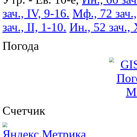
зач., IV, 9-16.
Мф., 72 зач.
зач., II, 1-10.
Ин., 52 зач., 
Погода
Cчетчик