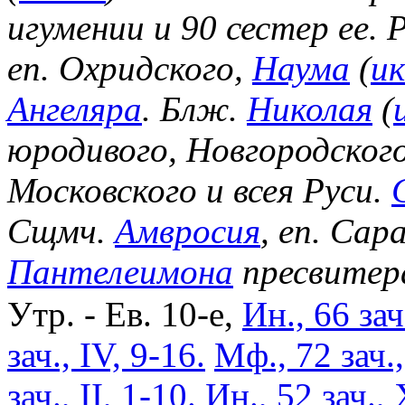
игумении и 90 сестер ее.
еп. Охридского,
Наума
(
и
Ангеляра
. Блж.
Николая
(
юродивого, Новгородског
Московского и всея Руси.
Сщмч.
Амвросия
, еп. Сар
Пантелеимона
пресвитер
Утр. - Ев. 10-е,
Ин., 66 зач
зач., IV, 9-16.
Мф., 72 зач.
зач., II, 1-10.
Ин., 52 зач., 