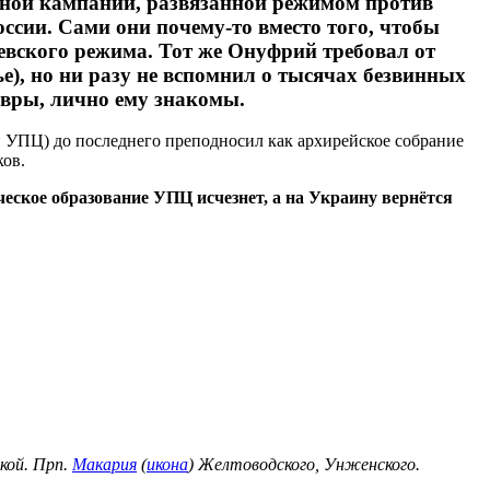
нной кампании, развязанной режимом против
ссии. Сами они почему-то вместо того, чтобы
евского режима. Тот же Онуфрий требовал от
е), но ни разу не вспомнил о тысячах безвинных
авры, лично ему знакомы.
и УПЦ) до последнего преподносил как архирейское собрание
ков.
еское образование УПЦ исчезнет, а на Украину вернётся
кой. Прп.
Макария
(
икона
) Желтоводского, Унженского.