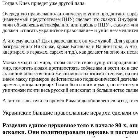
Тогда в Киев приедет уже другой папа.
Очередную православно-католическую унию продвигают варфол
(именуемый предстоятелем ПЦУ) сделает что скажут. Онуфрия 
«или объявляешь автокефалию, или идёшь в ПЦУ», скажут: «ил
должен «спасать украинское православие» и уния незамедлител
А что ему делать? Для православных он уже чужой. Для украи
разграбления? Никто же, кроме Ватикана и Вашингтона. А что 
квартирах, в гаражах, сараях и т.д.), как делают многие их н
Монах уходит от мира, чтобы спасти свою душу, отгородившись
мир, помогать людям противостоять соблазнам и вести их к с
активной общественной жизни монастырскими стенами, на них Г
знаем массу примеров действительно подвижнической деятельно
времена, когда патриарх Тихон был гоним и умер, но не отсту
уничтожен почти весь русский епископат и большинство священ
А вот соглашатели со времён Рима и до обновленцев всегда ис
Украинские бывшие православные иерархи сделали оче
Разделив единое церковное тело в начале 90-х, он
осколки. Они политизировали церковь и поставил