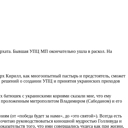
рхата. Бывшая УПЦ МП окончательно ушла в раскол. На
иарх Кирилл, как многоопытный пастырь и предстоятель, сможет
ы решений о создании УПЦ и принятия украинских приходов
х батюшек с украинскими корнями сказали мне, что ему
а, проложенным митрополитом Владимиром (Сабоданом) и его
м (от «победа будет за нами», до «это святой»). Всегда есть
едпочитаю руководствоваться киношной мудростью Голливуда и
оказательств того, что ими совершались чудеса как при жизни,