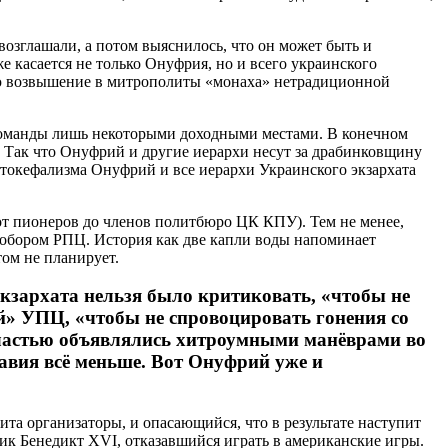
озглашали, а потом выяснилось, что он может быть и
 касается не только Онуфрия, но и всего украинского
рню возвышение в митрополиты «монаха» нетрадиционной
 команды лишь некоторыми доходными местами. В конечном
г. Так что Онуфрий и другие иерархи несут за драбинковщину
втокефализма Онуфрий и все иерархи Украинского экзархата
(от пионеров до членов политбюро ЦК КПУ). Тем не менее,
н Собором РПЦ. История как две капли воды напоминает
том не планирует.
кзархата нельзя было критиковать, «чтобы не
й» УПЦ, «чтобы не спровоцировать гонения со
 властью объявлялись хитроумными манёврами во
лавия всё меньше. Вот Онуфрий уже и
а организаторы, и опасающийся, что в результате наступит
ник Бенедикт XVI, отказавшийся играть в американские игры.