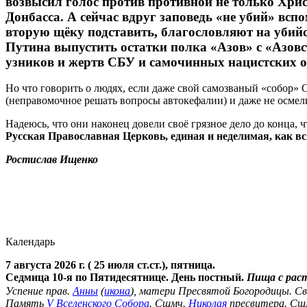
возвысил голос против противной не только Хри
Донбасса. А сейчас вдруг заповедь «не убий» вс
вторую щёку подставить, благословляют на убий
Путина выпустить остатки полка «Азов» с «Азовс
узников и жертв СБУ и самочинных нацистских о
Но что говорить о людях, если даже свой самозваный «собор»
(неправомочное решать вопросы автокефалии) и даже не осмели
Надеюсь, что они наконец довели своё грязное дело до конца, 
Русская Православная Церковь, единая и неделимая, как в
Ростислав Ищенко
Календарь
7 августа 2026 г. ( 25 июля ст.ст.), пятница.
Седмица 10-я по Пятидесятнице. День постный.
Пища с рас
Успение прав.
Анны
(
икона
), матери Пресвятой Богородицы. С
Память
V Вселенского Собора
. Сщмч.
Николая
пресвитера. Сщ