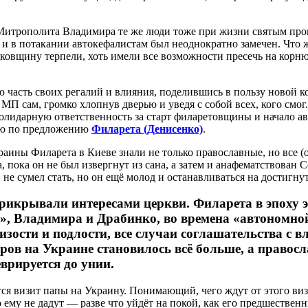
 Митрополита Владимира те же люди тоже при жизни святым пров
и в потакании автокефалистам был неоднократно замечен. Что же
инковщину терпели, хоть имели все возможности пресечь на ко
 часть своих регалий и влияния, поделившись в пользу новой
МП сам, громко хлопнув дверью и уведя с собой всех, кого смо
солидарную ответственность за старт филаретовщины и начало а
лию по предложению
Филарета (Денисенко)
.
краины Филарета в Киеве знали не только православные, но все 
а, пока он не был извергнут из сана, а затем и анафематствова
не сумел стать, но он ещё молод и останавливаться на достигну
икрывали интересами церкви. Филарета в эпоху э
», Владимира и Драбинко, во времена «автономно
изости и подлости, все случаи соглашательства с
ров на Украине становилось всё больше, а правос
врируется до унии.
 визит папы на Украину. Понимающий, чего ждут от этого визит
ему не дадут — разве что уйдёт на покой, как его предшествен