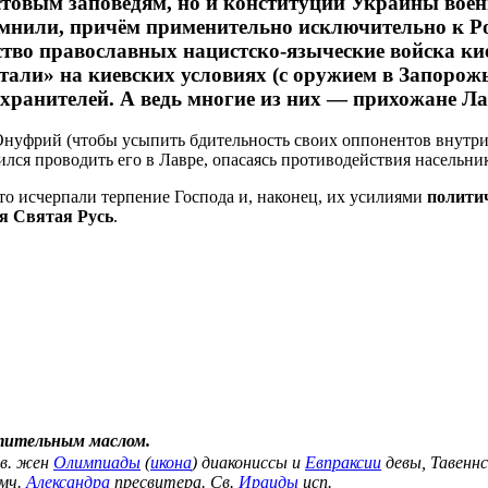
стовым заповедям, но и конституции Украины вое
помнили, причём применительно исключительно к Ро
ство православных нацистско-языческие войска ки
тали» на киевских условиях (с оружием в Запорожь
хранителей. А ведь многие из них — прихожане Л
 Онуфрий (чтобы усыпить бдительность своих оппонентов внутр
лся проводить его в Лавре, опасаясь противодействия насельни
что исчерпали терпение Господа и, наконец, их усилиями
политич
ся Святая Русь
.
тительным маслом.
вв. жен
Олимпиады
(
икона
) диакониссы и
Евпраксии
девы, Тавеннс
мч.
Александра
пресвитера. Св.
Ираиды
исп.