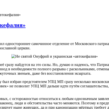
втокефалия»
окефалия»
л одностороннее самочинное отделение от Московского патриа
вославной церкви.
неё сразу найдутся на это силы. Но, думаю и надеюсь, что Патр
нод в необходимости полного разрыва с раскольниками, отмен
точных звеньев, даже без восстановления экзархата.
ду был избран предстоятелем УПЦ МП сразу несколько московски
еловек» не позволит УПЦ МП дальше идти путём соглашательств
вых, с осторожностью относиться к любым однозначным заявления
 наконец, люди и обстоятельства часто меняются. Поэтому я пр
низирует ныне живущих, да и при канонизации мёртвых требует д