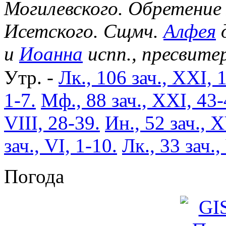
Могилевского. Обретение
Исетского. Сщмч.
Алфея
д
и
Иоанна
испп., пресвите
Утр. -
Лк., 106 зач., XXI, 
1-7.
Мф., 88 зач., XXI, 43-
VIII, 28-39.
Ин., 52 зач., X
зач., VI, 1-10.
Лк., 33 зач.,
Погода