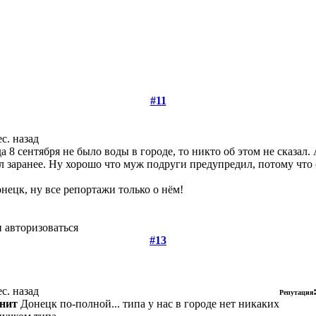
#11
ес. назад
8 сентября не было воды в городе, то никто об этом не сказал. 
 заранее. Ну хорошо что муж подруги предупредил, потому что 
нецк, ну все репортажи только о нём!
 авторизоваться
#13
ес. назад
Репутация
нит
Донецк по-полной... типа у нас в городе нет никаких