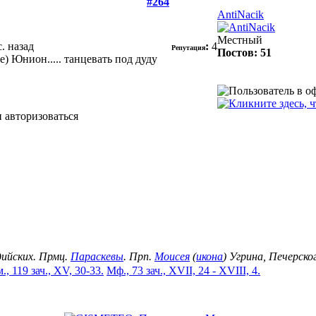
#264
AntiNacik
Местный
с. назад
:
4
Репутация
Постов: 51
) Юнион..... танцевать под дуду
 авторизоваться
дийских. Прмц.
Параскевы
. Прп.
Моисея
(
икона
) Угрина, Печерск
., 119 зач., XV, 30-33.
Мф., 73 зач., XVII, 24 - XVIII, 4.