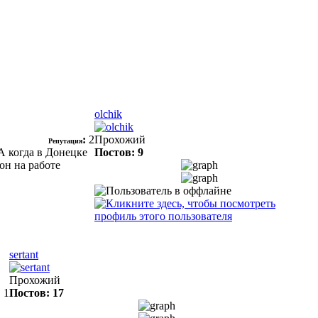
olchik
:
2
Прохожий
Репутация
А когда в Донецке
Постов: 9
он на работе
sertant
Прохожий
:
1
Постов: 17