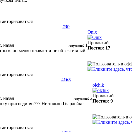
пучком типа...
 авторизоваться
#30
Onix
Прохожий
с. назад
:
1
Репутация
Постов: 17
тным. он мелко плавает и не объективный
 авторизоваться
#163
olchik
Прохожий
с. назад
:
2
Репутация
Постов: 9
ецку присоединят??? Не только Гвардейке
 авторизоваться