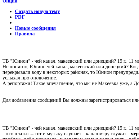
Опции
Создать новую тему
PDF
Новые сообщения
Правила
ТВ "Юнион" - чей канал, макеевский или донецкий?
15 г., 11 м
Не понятно, Юнион чей канал, макеевский или донецкий? Когда 
перекрывали воду в некоторых районах, то Юнион предупредил
услыхал про отключение.
А репортажи! Такое впечатление, что мы не Макеевка уже, а До
Для добавления сообщений Вы должны зарегистрироваться или
ТВ "Юнион" - чей канал, макеевский или донецкий?
15 г., 11 м
...кто платит -- тот и музыку слушает... канал мэру служит...
чер