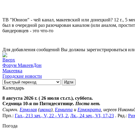
ТВ "Юнион" - чей канал, макеевский или донецкий?
12 г., 5 ме
был в очередной раз разочарован каналом (или аналом, простите
бандеровцев - это что-то
Для добавления сообщений Вы должны зарегистрироваться или
Форум МакеевДон
Макеевка
Городские новости
Календарь
8 августа 2026 г. ( 26 июля ст.ст.), суббота.
Седмица 10-я по Пятидесятнице.
Поста нет.
Сщмчч.
Ермолая
(
икона
),
Ермиппа
и
Ермократа
, иереев Никоми
Прп.:
Гал., 213 зач., V, 22 - VI, 2.
Лк., 24 зач., VI, 17-23
. Ряд.:
Рим
Погода