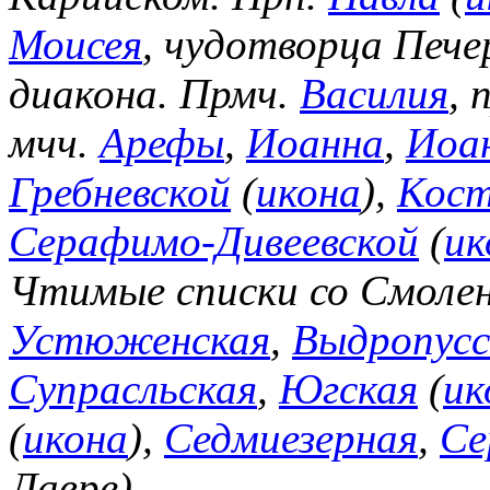
Моисея
, чудотворца Пече
диакона. Прмч.
Василия
, 
мчч.
Арефы
,
Иоанна
,
Иоа
Гребневской
(
икона
),
Кост
Серафимо-Дивеевской
(
ик
Чтимые списки со Смоле
Устюженская
,
Выдропусс
Супрасльская
,
Югская
(
ик
(
икона
),
Седмиезерная
,
Се
Лавре).