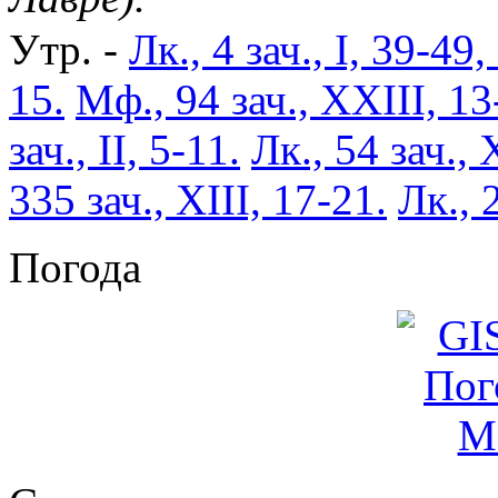
Утр. -
Лк., 4 зач., I, 39-49,
15.
Мф., 94 зач., XXIII, 13
зач., II, 5-11.
Лк., 54 зач., 
335 зач., XIII, 17-21.
Лк., 
Погода