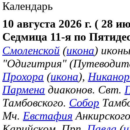
Календарь
10 августа 2026 г. ( 28 и
Седмица 11-я по Пятиде
Смоленской
(
икона
) икон
"Одигитрия" (Путеводите
Прохора
(
икона
),
Никанор
Пармена
диаконов. Свт.
Тамбовского.
Собор
Тамбо
Мч.
Евстафия
Анкирского
Карийском. Прп.
Павла
(
и