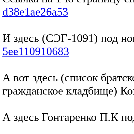
d38e1ae26a53
И здесь (СЭГ-1091) под н
5ee110910683
А вот здесь (список братс
гражданское кладбище) К
А здесь Гонтаренко П.К п