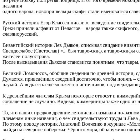
по реце Волхву полтретья поприща. И от того времени новопр
названия
одного народа: новопришельцы скифы стали именоваться слав
Русский историк Егор Классен писал: «...вследствие свидетель
Греки приняли алфавит от Пеласгов – народа также скифского,
славянорусский.
Византийский историк Лев Дьякон, описывая свидание византи
Свендослабос (Светослав) «... был тавро-скиф, а тавро-скифы
жителей полуострова.
После высказывания Дьякона становится понятным, что тавры, 
Великий Ломоносов, обобщив сведения по древней истории, сд
Думается, приведённых сведений достаточно, чтобы понять –
наукой. А ведь есть ещё множество источников, подтверждающ
К древнейшим жителям Крыма некоторые относят и киммерийцев
совпадение не случайно. Видимо, киммерийцы также одно из н
То, что наших предков древние летописцы называли по-разном
племенам иные названия, о чём свидетельствуют труды и Льва 
По этому поводу историк Анатолий Волченко в журнале «Молода
выйдя на северное побережье Чёрного моря, обнаружили одноп