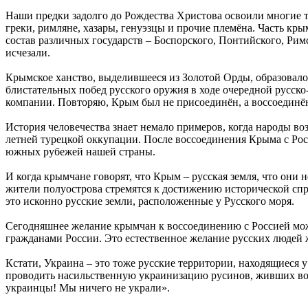
Наши предки задолго до Рождества Христова освоили многие 
греки, римляне, хазары, генуэзцы и прочие племёна. Часть кры
состав различных государств – Боспорского, Понтийского, Ри
исчезали.
Крымское ханство, выделившееся из Золотой Орды, образовалос
блистательных побед русского оружия в ходе очередной русск
компании. Повторяю, Крым был не присоединён, а воссоединён
История человечества знает немало примеров, когда народы во
летней турецкой оккупации. После воссоединения Крыма с Рос
южных рубежей нашей страны.
И когда крымчане говорят, что Крым – русская земля, что они 
жители полуострова стремятся к достижению исторической спра
это исконно русские земли, расположенные у Русского моря.
Сегодняшнее желание крымчан к воссоединению с Россией мо
гражданами России. Это естественное желание русских людей ж
Кстати, Украина – это тоже русские территории, находящиеся у 
проводить насильственную украинизацию русинов, живших во 
украинцы! Мы ничего не украли».