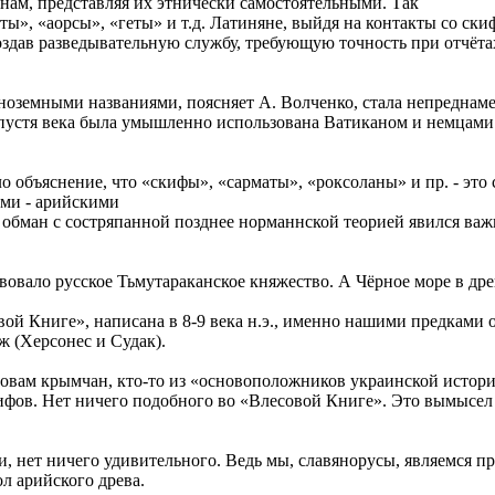
ам, представляя их этнически самостоятельными. Так
ы», «аорсы», «геты» и т.д. Латиняне, выйдя на контакты со ски
, создав разведывательную службу, требующую точность при отчёт
иноземными названиями, поясняет А. Волченко, стала непредна
. А спустя века была умышленно использована Ватиканом и немца
 объяснение, что «скифы», «сарматы», «роксоланы» и пр. - это
ами - арийскими
т обман с состряпанной позднее норманнской теорией явился ва
вовало русское Тьмутараканское княжество. А Чёрное море в др
ой Книге», написана в 8-9 века н.э., именно нашими предками
ож (Херсонес и Судак).
ловам крымчан, кто-то из «основоположников украинской истор
фов. Нет ничего подобного во «Влесовой Книге». Это вымысел 
, нет ничего удивительного. Ведь мы, славянорусы, являемся 
л арийского древа.