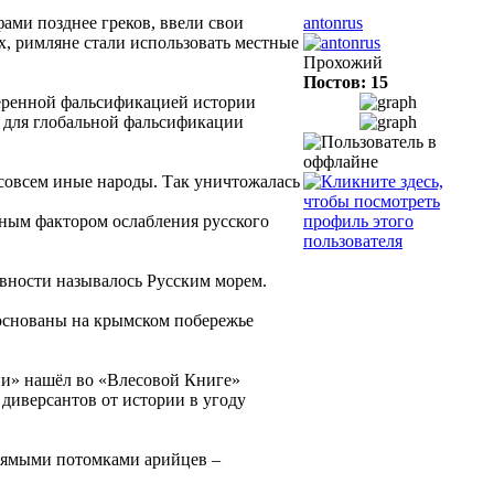
фами позднее греков, ввели свои
antonrus
ах, римляне стали использовать местные
Прохожий
Постов: 15
меренной фальсификацией истории
ми для глобальной фальсификации
 совсем иные народы. Так уничтожалась
жным фактором ослабления русского
евности называлось Русским морем.
 основаны на крымском побережье
ии» нашёл во «Влесовой Книге»
диверсантов от истории в угоду
прямыми потомками арийцев –