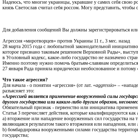
Надеюсь, что многие украинцы, укравшие у самих себя свою ро
князь Светослав считал себя россом. Могу представить, чтобы о
Для добавления сообщений Вы должны зарегистрироваться или
Агрессия «миротворцев» против Украины
11 г., 3 мес. назад
28 марта 2015 года с любопытной законодательной инициативой
которое признано таковым решением Верховной Рады», выступ
в Уголовный кодекс, какое-либо государство не назначено стра
Именно поэтому нужно помочь братьям-славянам определиться в
27 января Рада приняла юридически необоснованное и потому 
Что такое агрессия?
Для начала - о понятии «агрессия» (от лат. «
aggressio
» – «напад
разъясняет это:
«Агрессией является применение вооруженной силы государ
другого государства или каким-либо другим образом, несо
Обязательный признак - первенство или инициатива применени
Статья 3 перечисляет действия, которые квалифицируются как а
а) вторжение или нападение вооруженных сил государства на т
являющаяся результатом такого вторжения или нападения, или 
b) бомбардировка вооруженными силами государства территор
государства;