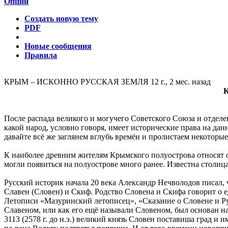
Опции
Создать новую тему
PDF
Новые сообщения
Правила
КРЫМ – ИСКОННО РУССКАЯ ЗЕМЛЯ
12 г., 2 мес. назад
После распада великого и могучего Советского Союза и отделе
какой народ, условно говоря, имеет исторические права на д
давайте всё же заглянем вглубь времён и пролистаем некоторы
К наиболее древним жителям Крымского полуострова относят с
могли появиться на полуострове много ранее. Известна столиц
Русский историк начала 20 века Александр Нечволодов писал, 
Славен (Словен) и Скиф. Родство Словена и Скифа говорит о 
Летописи «Мазуринский летописец», «Сказание о Словене и Русе
Славеном, или как его ещё называли Словеном, был основан на
3113 (2578 г. до н.э.) великий князь Словен поставиша град и