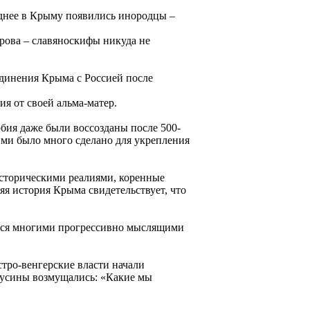
зднее в Крыму появились инородцы –
рова – славяноскифы никуда не
единения Крыма с Россией после
я от своей альма-матер.
рбия даже были воссозданы после 500-
ими было много сделано для укрепления
 историческими реалиями, коренные
яя история Крыма свидетельствует, что
ется многими прогрессивно мыслящими
встро-венгерские власти начали
русины возмущались: «Какие мы