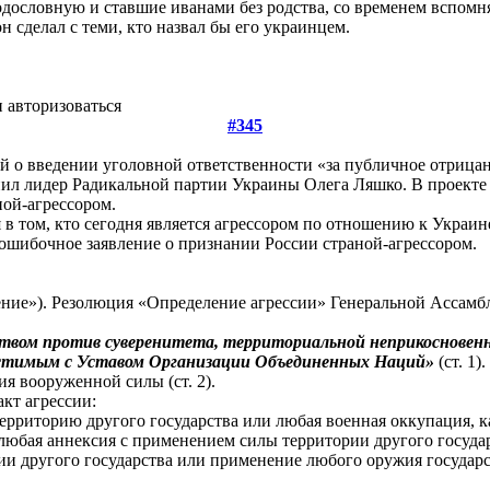
дословную и ставшие иванами без родства, со временем вспомня
н сделал с теми, кто назвал бы его украинцем.
 авторизоваться
#345
 о введении уголовной ответственности «за публичное отрицани
ил лидер Радикальной партии Украины Олега Ляшко. В проекте
ной-агрессором.
 том, кто сегодня является агрессором по отношению к Украине.
ошибочное заявление о признании России страной-агрессором.
ение»). Резолюция «Определение агрессии» Генеральной Ассамбл
ством против суверенитета, территориальной неприкосновен
вместимым с Уставом Организации Объединенных Наций»
(ст. 1).
я вооруженной силы (ст. 2).
кт агрессии:
ерриторию другого государства или любая военная оккупация, к
любая аннексия с применением силы территории другого государ
ии другого государства или применение любого оружия государ