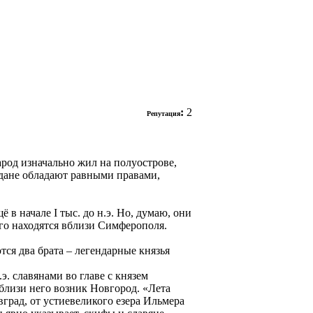
:
2
Репутация
род изначально жил на полуострове,
ждане обладают равными правами,
 начале I тыс. до н.э. Но, думаю, они
ого находятся вблизи Симферополя.
ся два брата – легендарные князья
э. славянами во главе с князем
вблизи него возник Новгород. «Лета
вград, от устиевеликого езера Ильмера