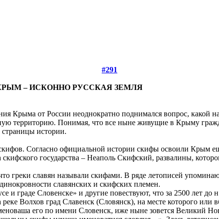
#291
КРЫМ – ИСКОННО РУССКАЯ ЗЕМЛЯ
ния Крыма от России неоднократно поднимался вопрос, какой на
анную территорию. Понимая, что все ныне живущие в Крыму гра
е страницы истории.
кифов. Согласно официальной истории скифы освоили Крым ещё в
а скифского государства – Неаполь Скифский, развалины, котор
что греки славян называли скифами. В ряде летописей упоминают
единокровности славянских и скифских племен.
 и граде Словенске» и другие повествуют, что за 2500 лет до н.
 реке Волхов град Славенск (Словянск), на месте которого или 
 именоваша его по имени Словенск, иже ныне зовется Великий Но