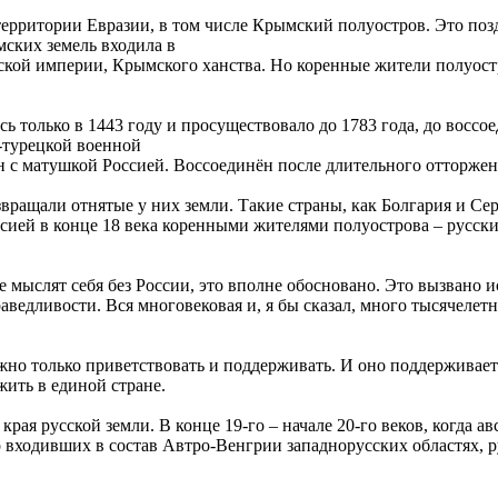
территории Евразии, в том числе Крымский полуостров. Это по
мских земель входила в
мской империи, Крымского ханства. Но коренные жители полуост
ь только в 1443 году и просуществовало до 1783 года, до воссо
о-турецкой военной
 с матушкой Россией. Воссоединён после длительного отторжени
звращали отнятые у них земли. Такие страны, как Болгария и Се
сией в конце 18 века коренными жителями полуострова – русск
не мыслят себя без России, это вполне обосновано. Это вызвано
ведливости. Вся многовековая и, я бы сказал, много тысячелетн
жно только приветствовать и поддерживать. И оно поддержива
ить в единой стране.
края русской земли. В конце 19-го – начале 20-го веков, когда а
входивших в состав Автро-Венгрии западнорусских областях, 