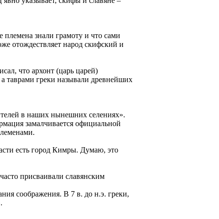
явно указывает, скифы и славяне –
е племена знали грамоту и что сами
тоже отождествляет народ скифский и
ал, что архонт (царь царей)
, а таврами греки называли древнейших
жителей в наших нынешних селениях».
ормация замалчивается официальной
племенами.
сти есть город Кимры. Думаю, это
 часто присваивали славянским
я соображения. В 7 в. до н.э. греки,
.