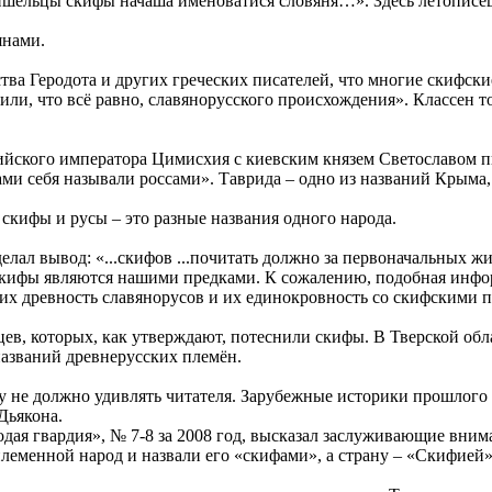
ишельцы скифы начаша именоватися словяня…». Здесь летописец 
янами.
ства Геродота и других греческих писателей, что многие скифски
 или, что всё равно, славянорусского происхождения». Классен 
йского императора Цимисхия с киевским князем Светославом пис
 сами себя называли россами». Таврида – одно из названий Крыма
скифы и русы – это разные названия одного народа.
елал вывод: «...скифов ...почитать должно за первоначальных 
 скифы являются нашими предками. К сожалению, подобная инф
их древность славянорусов и их единокровность со скифскими 
, которых, как утверждают, потеснили скифы. В Тверской обла
азваний древнерусских племён.
у не должно удивлять читателя. Зарубежные историки прошлого
Дьякона.
я гвардия», № 7-8 за 2008 год, высказал заслуживающие внимани
леменной народ и назвали его «скифами», а страну – «Скифией»