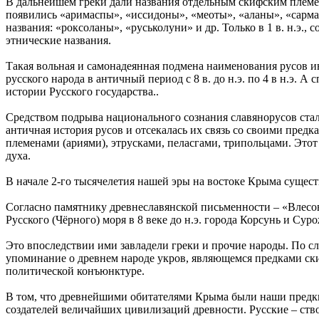
В дальнейшем греки дали названия отдельным скифским племен
появились «аримаспы», «иссидоны», «меоты», «аланы», «сармат
названия: «роксоланы», «руськолуни» и др. Только в 1 в. н.э.
этнические названия.
Такая вольная и самонадеянная подмена наименования русов 
русского народа в античный период с 8 в. до н.э. по 4 в н.э
истории Русского государства..
Средством подрыва национального сознания славянорусов стало
античная история русов и отсекалась их связь со своими предк
племенами (ариями), этрусками, пеласгами, трипольцами. Это
духа.
В начале 2-го тысячелетия нашей эры на востоке Крыма сущест
Согласно памятнику древнеславянской письменности – «Влесов
Русского (Чёрного) моря в 8 веке до н.э. города Корсунь и Сур
Это впоследствии ими завладели греки и прочие народы. По с
упоминание о древнем народе укров, являющемся предками ски
политической конъюнктуре.
В том, что древнейшими обитателями Крыма были наши предки
создателей величайших цивилизаций древности. Русские – ство