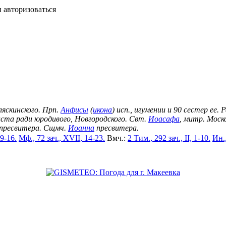
 авторизоваться
ляскинского. Прп.
Анфисы
(
икона
) исп., игумении и 90 сестер ее.
иста ради юродивого, Новгородского. Свт.
Иоасафа
, митр. Моско
пресвитера. Сщмч.
Иоанна
пресвитера.
 9-16.
Мф., 72 зач., XVII, 14-23.
Вмч.:
2 Тим., 292 зач., II, 1-10.
Ин.,