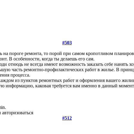
#503
шь на пороге ремонта, то порой при самом кропотливом планиро
нт. В особенности, когда ты делаешь его сам.
ди отнюдь не всегда имеют возможность заказать себе нанять х
ую часть ремонтно-профилактических работ в жилье. В принципе
мения процесса.
 каждом из пунктов ремонтных работ и оформления вашего жили
ую информацию, каковая требуется вам именно в данный момент,
in.
 авторизоваться
#512