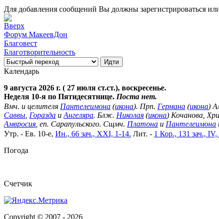
Для добавления сообщений Вы должны зарегистрироваться или
Форум МакеевДон
Благовест
Благотворительность
Календарь
9 августа 2026 г. ( 27 июля ст.ст.), воскресенье.
Неделя 10-я по Пятидесятнице.
Поста нет.
Вмч. и целителя
Пантелеимона
(
икона
). Прп.
Германа
(
икона
) А
Саввы
,
Горазда
и
Ангеляра
. Блж.
Николая
(
икона
) Кочанова, Хр
Амвросия
, еп. Сарапульского. Сщмч.
Платона
и
Пантелеимона
Утр. - Ев. 10-е,
Ин., 66 зач., XXI, 1-14.
Лит. -
1 Кор., 131 зач., IV,
Погода
Cчетчик
Copyright © 2007 -
2026