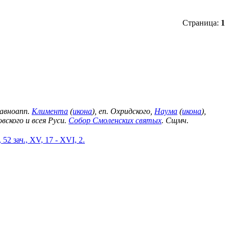
Страница:
1
 Равноапп.
Климента
(
икона
), еп. Охридского,
Наума
(
икона
),
вского и всея Руси.
Собор Смоленских святых
. Сщмч.
 52 зач., XV, 17 - XVI, 2.