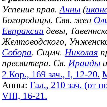
Успение прав.
Анны
(
икон
Богородицы. Свв. жен
Ол
Евпраксии
девы, Тавеннск
Желтоводского, Унженск
Собора
. Сщмч.
Николая
п
пресвитера. Св.
Ираиды
и
2 Кор., 169 зач., I, 12-20.
М
Анны:
Гал., 210 зач. (от по
VIII, 16-21.