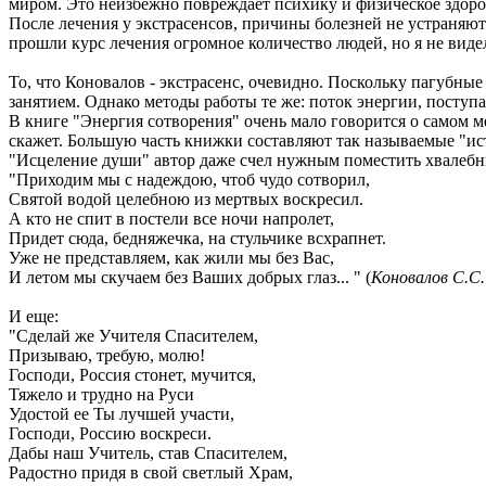
миром. Это неизбежно повреждает психику и физическое здоро
После лечения у экстрасенсов, причины болезней не устраняют
прошли курс лечения огромное количество людей, но я не видел 
То, что Коновалов - экстрасенс, очевидно. Поскольку пагубные
занятием. Однако методы работы те же: поток энергии, поступа
В книге "Энергия сотворения" очень мало говорится о самом ме
скажет. Большую часть книжки составляют так называемые "ист
"Исцеление души" автор даже счел нужным поместить хвалебны
"Приходим мы с надеждою, чтоб чудо сотворил,
Святой водой целебною из мертвых воскресил.
А кто не спит в постели все ночи напролет,
Придет сюда, бедняжечка, на стульчике всхрапнет.
Уже не представляем, как жили мы без Вас,
И летом мы скучаем без Ваших добрых глаз... " (
Коновалов С.С.
И еще:
"Сделай же Учителя Спасителем,
Призываю, требую, молю!
Господи, Россия стонет, мучится,
Тяжело и трудно на Руси
Удостой ее Ты лучшей участи,
Господи, Россию воскреси.
Дабы наш Учитель, став Спасителем,
Радостно придя в свой светлый Храм,