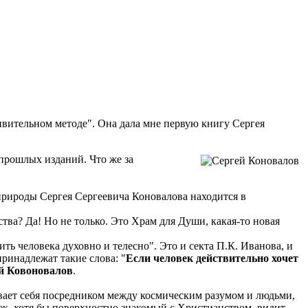
дивительном методе". Она дала мне первую книгу Сергея
 прошлых изданий. Что же за
природы Сергея Сергеевича Коновалова находится в
тва? Да! Но не только. Это Храм для Души, какая-то новая
 человека духовно и телесно". Это и секта П.К. Иванова, и
ринадлежат такие слова: "
Если человек действительно хочет
ей Ковоновалов
.
ывает себя посредником между космическим разумом и людьми,
век, хотя бы поверхностно знакомый с Христианством, видит