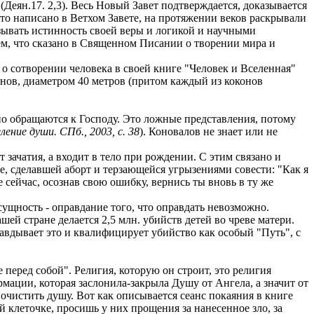
 (Деян.17. 2,3). Весь Новый Завет подтверждается, доказывается
 что написано в Ветхом Завете, на протяжении веков раскрывали
зывать истинность своей веры и логикой и научными
ем, что сказано в Священном Писании о творении мира и
 о сотворении человека в своей книге "Человек и Вселенная"
конов, диаметром 40 метров (притом каждый из коконов
но обращаются к Господу. Это ложные представления, потому
ление души. СПб., 2003, с. 38
). Коновалов не знает или не
 зачатия, а входит в тело при рождении. С этим связано и
е, сделавшей аборт и терзающейся угрызениями совести: "Как я
же сейчас, осознав свою ошибку, вернись ты вновь в ту же
щность - оправдание того, что оправдать невозможно.
ей стране делается 2,5 млн. убийств детей во чреве матери.
авдывает это и квалифицирует убийство как особый "Путь", с
перед собой". Религия, которую он строит, это религия
мации, которая заслонила-закрыла Душу от Ангела, а значит от
н очистить душу. Вот как описывается сеанс покаяния в книге
й клеточке, просишь у них прощения за нанесенное зло, за