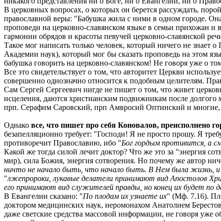
никакого представления ни о Боге, ни о Евангелии, ни о Право
В церковных вопросах, о которых он берется рассуждать, порой
православной веры: "Бабушка жила с ними в одном городе. Он
проповеди на церковно-славянском языке в семьи прихожан и в 
гармонии обрядов и красоты певучей церковно-славянской речи
Такое мог написать только человек, который ничего не знает о
Академии наук), который мог бы сказать проповедь на этом язы
бабушка говорить на церковно-славянском! Не говоря уже о то
Все это свидетельствует о том, что авторитет Церкви использу
совершенно однозначно относится к подобным целителям. Прав
Сам Сергей Сергеевич нигде не пишет о том, что живет церков
исцеления, даются христианским подвижникам после долгого м
прп. Серафим Саровский, прп Амвросий Оптинский и многие, м
Однако
все, что пишет про себя Коновалов, преисполнено г
безапелляционно требует: "Господи! Я не просто прошу. Я треб
противоречит Православию, ибо "
Бог гордым противится, а с
Какой же тогда силой лечит доктор? Что же это за "энергия со
мир), сила Божия, энергия сотворения. Но почему же автор ни
ничто не начало быть, что начало быть. В Нем была жизнь, и
"
лжепророки, лукавые делатели принимают вид Апостолов Хрис
его принимают вид служителей правды, но конец их будет по д
В Евангелии сказано: "
По плодам их узнаете их
" (Мф. 7.16). 
доктором медицинских наук, иеромонахом Анатолием Берестовы
даже светские средства массовой информации, не говоря уже 