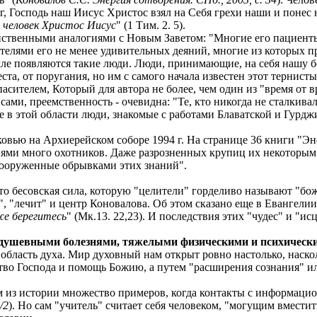
 Господь наш Иисус Христос взял на Себя грехи наши и понес 
, человек Христос Иисус
" (1 Тим. 2. 5).
унственными аналогиями с Новым Заветом: "Многие его пациент
елями его не менее удивительных деяний, многие из которых пр
емле появляются такие люди. Люди, принимающие, на себя нашу б
ста, от поругания, но им с самого начала известен этот тернисты
пасителем, Который для автора не более, чем один из "время от
нсами, преемственность - очевидна: "Те, кто никогда не сталкив
ые в этой области люди, знакомые с работами Блаватской и Гур
ковью на Архиерейском соборе 1994 г. На странице 36 книги "Эн
иями много охотников. Даже разрозненных крупиц их некоторым 
 вооруженные обрывками этих знаний".
то бесовская сила, которую "целители" горделиво называют "бо
я", "лечит" и центр Коновалова. Об этом сказано еще в Евангелии
же берегитесь
" (Мк.13. 22,23). И последствия этих "чудес" и "ис
 душевными болезнями, тяжелыми физическими и психическ
 область духа. Мир духовный нам открыт ровно настолько, наск
ство Господа и помощь Божию, а путем "расширения сознания" и
ем из истории множество примеров, когда контакты с информац
/2
). Но сам "учитель" считает себя человеком, "могущим вмести