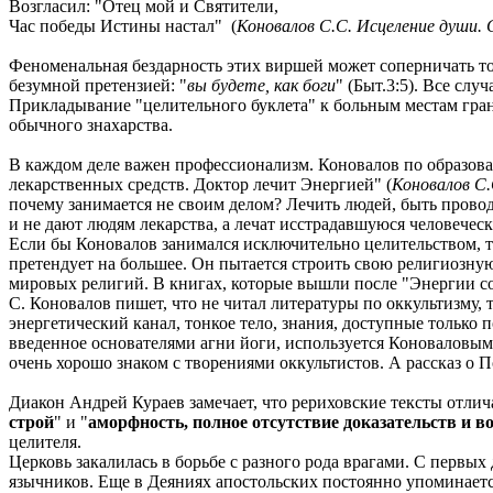
Возгласил: "Отец мой и Святители,
Час победы Истины настал" (
Коновалов С.С. Исцеление души. С
Феноменальная бездарность этих виршей может соперничать т
безумной претензией: "
вы будете, как боги
" (Быт.3:5). Все сл
Прикладывание "целительного буклета" к больным местам грани
обычного знахарства.
В каждом деле важен профессионализм. Коновалов по образован
лекарственных средств. Доктор лечит Энергией" (
Коновалов С.
почему занимается не своим делом? Лечить людей, быть проводн
и не дают людям лекарства, а лечат исстрадавшуюся человечес
Если бы Коновалов занимался исключительно целительством, то
претендует на большее. Он пытается строить свою религиозную
мировых религий. В книгах, которые вышли после "Энергии сот
С. Коновалов пишет, что не читал литературы по оккультизму
энергетический канал, тонкое тело, знания, доступные только
введенное основателями агни йоги, используется Коноваловым
очень хорошо знаком с творениями оккультистов. А рассказ о 
Диакон Андрей Кураев замечает, что рериховские тексты отлич
строй
" и "
аморфность, полное отсутствие доказательств и 
целителя.
Церковь закалилась в борьбе с разного рода врагами. С перв
язычников. Еще в Деяниях апостольских постоянно упоминается