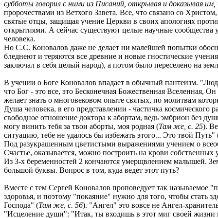
субботы говорил с ними из Писаний, открывая и доказывая им
пророчествами из Ветхого Завета. Все, что связано со Христом
святые отцы, защищая учение Церкви в своих апологиях проти
открытиями. А сейчас существуют целые научные сообщества у
человека.
Но С.С. Коновалов даже не делает ни малейшей попытки обосно
бледнеют и теряются все древние и новые гностические учения
заключал в себя целый народ), а потом было переселено на зем
В учении о Боге Коновалов впадает в обычный пантеизм. "Люди
что Бог - это все, это Бесконечная Божественная Вселенная, Он
желает знать о многовековом опыте святых, по молитвам котор
Душа человека, в его представлении - частичка космического р
свободное отношение доктора к абортам, ведь эмбрион без душ
могу винить тебя за твои аборты, моя родная (
Там же, с. 25
). В
ситуацию, тебе не удалось бы избежать этого... Это твой Путь" 
Под разукрашенным цветистыми выражениями учением о всеобщ
Счастье, оказывается, можно построить на крови собственных 
Из 3-х беременностей 2 кончаются умерщвлением малышей. Зем
большой буквы. Вопрос в том, куда ведет этот путь?
Вместе с тем Сергей Коновалов проповедует так называемое "по
здоровья, и поэтому "покаяние" нужно для того, чтобы стать 
Господа" (
Там же, с. 56
). "Ангел" это вовсе не Ангел-хранител
"Исцеление души": "Итак, ты входишь в этот миг своей жизни и