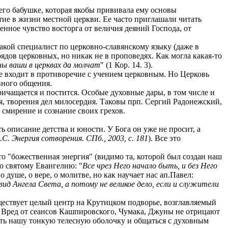
 его бабушке, которая якобы прививала ему основы
ие в жизни местной церкви. Ее часто приглашали читать
енное чувство восторга от величия деяний Господа, от
 такой специалист по церковно-славянскому языку (даже в
ядов церковных, но никак не в проповедях. Как могла какая-то
ы ваши в церквах да молчат
" (1 Кор. 14. 3).
 не входит в противоречие с учением церковным. Но Церковь
вного общения.
ричащается и постится. Особые духовные дары, в том числе и
, творения дел милосердия. Таковы прп. Сергий Радонежский,
смирение и сознание своих грехов.
ть описание детства и юности. У Бога он уже не просит, а
С. Энергия сотворения. СПб., 2003, с. 181
). Все это
это "божественная энергия" (видимо та, которой был создан наш
но святому Евангелию: "
Все чрез Него начало быть, и без Него
о душе, о вере, о молитве, но как научает нас ап.Павел:
д Ангела Света, а потому не великое дело, если и служители
ествует целый центр на Крутицком подворье, возглавляемый
 Вред от сеансов Кашпировского, Чумака, Джуны не отрицают
ать нашу тонкую телесную оболочку и общаться с духовным