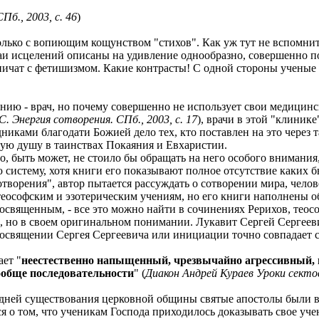
Пб., 2003, с. 46
)
олько с вопиющим кощунством "стихов". Как уж тут не вспомни
учаи исцелений описаны на удивление однообразно, совершенно 
чат с фетишизмом. Какие контрасты! С одной стороны ученые ти
ию - врач, но почему совершенно не использует свои медицинск
С. Энергия сотворения. СПб., 2003, с. 17
), врачи в этой "клинике
иками благодати Божией дело тех, кто поставлен на это через т
кую душу в таинствах Покаяния и Евхаристии.
, быть может, не стоило бы обращать на него особого внимания
 систему, хотя книги его показывают полное отсутствие каких 
ворения", автор пытается рассуждать о сотворении мира, челове
, теософским и эзотерическим учениям, но его книги наполнены
 посвященным, - все это можно найти в сочинениях Рерихов, те
, но в своем оригинальном понимании. Лукавит Сергей Сергеевич
Посвящении Сергея Сергеевича или инициации точно совпадает с
ает "
неестественно напыщенный, чрезвычайно агрессивный
вообще последовательности
" (
Диакон Андрей Кураев Уроки сектове
ых дней существования церковной общины святые апостолы были
 о том, что ученикам Господа приходилось доказывать свое учен