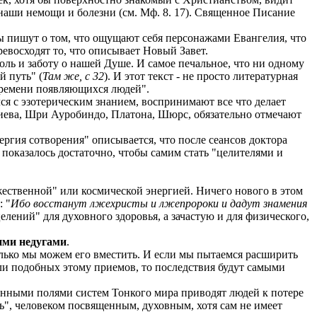
наши немощи и болезни (см. Мф. 8. 17). Священное Писание
ы пишут о том, что ощущают себя персонажами Евангелия, что
евосходят то, что описывает Новый Завет.
оль и заботу о нашей Душе. И самое печальное, что ни одному
й путь" (
Там же, с 32
). И этот текст - не просто литературная
 времени появляющихся людей".
ался с эзотерическим знанием, воспринимают все что делает
джиева, Шри Ауробиндо, Платона, Шюрс, обязательно отмечают
ергия сотворения" описывается, что после сеансов доктора
показалось достаточно, чтобы самим стать "целителями и
жественной" или космической энергией. Ничего нового в этом
: "
Ибо восстанут лжехристы и лжепророки и дадут знамения
целений" для духовного здоровья, а зачастую и для физического,
ими недугами
.
олько мы можем его вместить. И если мы пытаемся расширить
ли подобных этому приемов, то последствия будут самыми
ионными полями систем Тонкого мира приводят людей к потере
ть", человеком посвященным, духовным, хотя сам не имеет