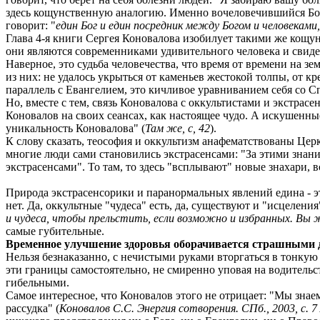
здесь кощунственную аналогию. Именно вочеловечившийся Бог,
говорит: "
един Бог и един посредник между Богом и человеками
Глава 4-я книги Сергея Коновалова изобилует такими же кощ
они являются современниками удивительного человека и свидет
Наверное, это судьба человечества, что время от времени на з
из них: не удалось укрыться от каменьев жестокой толпы, от кре
параллель с Евангелием, это кичливое уравниванием себя со С
Но, вместе с тем, связь Коновалова с оккультистами и экстрасе
Коновалов на своих сеансах, как настоящее чудо. А искушенн
уникальность Коновалова" (
Там же, с, 42
).
К слову сказать, теософия и оккультизм анафематствованы Цер
многие люди сами становились экстрасенсами: "За этими знан
экстрасенсами". То там, то здесь "всплывают" новые знахари,
Природа экстрасенсорики и паранормальных явлений едина - э
нет. Да, оккультные "чудеса" есть, да, существуют и "исцелени
и чудеса, чтобы прельстить, если возможно и избранных. Вы 
самые губительные.
Временное улучшение здоровья оборачивается страшными
Нельзя безнаказанно, с нечистыми руками вторгаться в тонкую
эти границы самостоятельно, не смиренно уповая на водитель
гибельными.
Самое интересное, что Коновалов этого не отрицает: "Мы зна
рассудка" (
Коновалов С.С. Энергия сотворения. СПб., 2003, с. 7 