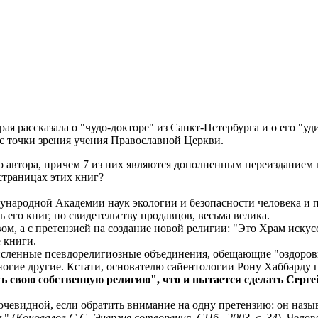
рая рассказала о "чудо-докторе" из Санкт-Петербурга и о его "у
 с точки зрения учения Православной Церкви.
го автора, причем 7 из них являются дополненным переизданием
страницах этих книг?
ународной Академии наук экологии и безопасности человека и 
 его книг, по свидетельству продавцов, весьма велика.
м, а с претензией на создание новой религии: "Это Храм искусс
е книги.
сленные псевдорелигиозные объединения, обещающие "оздоровить
ногие другие. Кстати, основателю сайентологии Рону Хаббарду п
ть свою собственную религию", что и пытается сделать Серг
 очевидной, если обратить внимание на одну претензию: он наз
ь" (
Коновалов С.С. Энергия сотворения. СПб., 2003, с. 34
). Чело