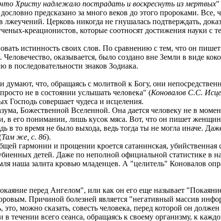
, что Христу надлежало пострадать и воскреснуть из мертвых
"
, дословно предсказано за много веков до этого пророками. Все,
в лжеучений. Церковь никогда не гнушалась подтверждать, дока
ченых-креационистов, которые соотносят достижения науки с т
вать истинность своих слов. По сравнению с тем, что он пишет
. Человечество, оказывается, было создано вне Земли в виде ко
лю в последовательности знаков Зодиака.
 думают, что, обращаясь с молитвой к Богу, они непосредствен
 просто не в состоянии услышать человека" (
Коновалов С.С. Исце
ых Господь совершает чудеса и исцеления.
азума, Божественной Вселенной. Она дается человеку не в момент
и, в его понимании, лишь кусок мяса. Вот, что он пишет женщин
едь в то время не было выхода, ведь тогда ты не могла иначе. Да
(
Там же, с. 86
).
ей гармонии и прощении кроется сатанинская, убийственная су
убиенных детей. Даже по неполной официальной статистике в наш
ля наша залита кровью младенцев. А "целитель" Коновалов опр
каяние перед Ангелом", или как он его еще называет "Покаяние 
здоровым. Причиной болезней является "негативный массив инфор
ь, это, можно сказать, совесть человека, перед которой он долже
 в течении всего сеанса, обращаясь к своему организму, к каждо