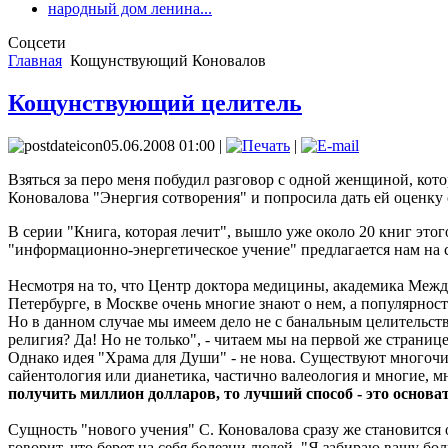
народный дом ленина...
Соцсети
Главная
Кощунствующий Коновалов
Кощунствующий целитель
05.06.2008 01:00 |
|
Взяться за перо меня побудил разговор с одной женщиной, кото
Коновалова "Энергия сотворения" и попросила дать ей оценку
В серии "Книга, которая лечит", вышло уже около 20 книг это
"информационно-энергетическое учение" предлагается нам на 
Несмотря на то, что Центр доктора медицины, академика Межд
Петербурге, в Москве очень многие знают о нем, а популярность
Но в данном случае мы имеем дело не с банальным целительство
религия? Да! Но не только", - читаем мы на первой же страниц
Однако идея "Храма для Души" - не нова. Существуют многочи
сайентология или дианетика, частично валеология и многие, м
получить миллион долларов, то лучший способ - это основа
Сущность "нового учения" С. Коновалова сразу же становится
говорит, что берет на себя болезни людей. "Я забираю вашу бол