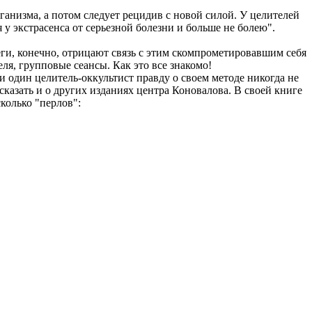
ганизма, а потом следует рецидив с новой силой. У целителей
я у экстрасенса от серьезной болезни и больше не болею".
леги, конечно, отрицают связь с этим скомпрометировавшим себя
ля, групповые сеансы. Как это все знакомо!
и один целитель-оккультист правду о своем методе никогда не
казать и о других изданиях центра Коновалова. В своей книге
колько "перлов":