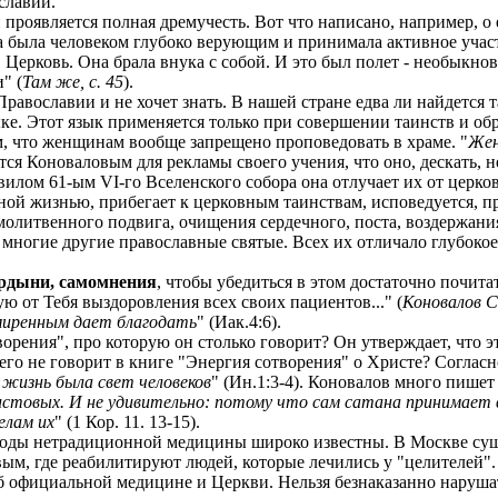
славии.
 проявляется полная дремучесть. Вот что написано, например, о
а была человеком глубоко верующим и принимала активное участ
Церковь. Она брала внука с собой. И это был полет - необыкнов
" (
Там же, с. 45
).
 Православии и не хочет знать. В нашей стране едва ли найдется
ке. Этот язык применяется только при совершении таинств и обр
м, что женщинам вообще запрещено проповедовать в храме. "
Жен
ется Коноваловым для рекламы своего учения, что оно, дескать,
илом 61-ым VI-го Вселенского собора она отлучает их от церко
ной жизнью, прибегает к церковным таинствам, исповедуется, п
олитвенного подвига, очищения сердечного, поста, воздержания
ногие другие православные святые. Всех их отличало глубокое 
ордыни, самомнения
, чтобы убедиться в этом достаточно почита
ую от Тебя выздоровления всех своих пациентов..." (
Коновалов С.
миренным дает благодать
" (Иак.4:6).
творения", про которую он столько говорит? Он утверждает, что 
чего не говорит в книге "Энергия сотворения" о Христе? Соглас
 жизнь была свет человеков
" (Ин.1:3-4). Коновалов много пишет 
товых. И не удивительно: потому что сам сатана принимает ви
елам их
" (1 Кор. 11. 13-15).
Плоды нетрадиционной медицины широко известны. В Москве сущ
м, где реабилитируют людей, которые лечились у "целителей".
об официальной медицине и Церкви. Нельзя безнаказанно наруш