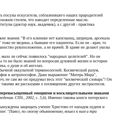
ть посулы искусителя, соблазнившего наших прародителей
похожим стилем, что наводит определенные мысли.
тулы (доктор наук, академик), а с другой - практика
ие знания: "В его клинике нет капельниц, шприцов, арсенала
" тоже не медики, а бывшие его пациенты. Если он - врач, то
аинство рукоположение, а не врачей. В храме не делают уколы
, мало ли сейчас появилось "народных целителей". Но он
бы то ни было знаний по вопросам духовной жизни и истории
ка, о душе и об ангелах.
 обычной оккультной терминологией. Космический разум,
ософов и антропософов. Даже выражение "Матерь Мира",
, не сам же он придумал весь этот "космический словарь"! Он
 такими же рассказами о посвящениях других экстрасенсов.
, перенасыщенный эмоциями и восклицательными знаками
дения. СПб., 2002, с. 5,6
). Именно таковы книги питерского
 вынуждены защищать учение Христово от нападок иудеев и
ие: "
Павел, по своему обыкновению, вошел к ним и три