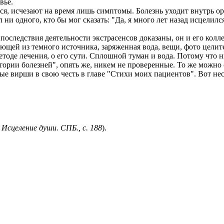
вье.
ся, исчезают на время лишь симптомы. Болезнь уходит внутрь ор
ни одного, кто бы мог сказать: "Да, я много лет назад исцелилс
 последствия деятельности экстрасенсов доказаны, он и его кол
ющей из темного источника, заряженная вода, вещи, фото целите
тоде лечения, о его сути. Сплошной туман и вода. Потому что н
ории болезней", опять же, никем не проверенные. То же можно с
е вирши в свою честь в главе "Стихи моих пациентов". Вот нес
 Исцеление души. СПБ., с. 188
).