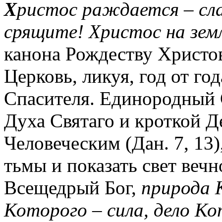
Х
ристос раждается – сла
срящите! Христос на земл
канона Рождеству Христов
Церковь, ликуя, год от го
Спасителя. Единородный 
Духа Святаго и кроткой 
Человеческим (Дан. 7, 13)
тьмы и показать свет веч
Всещедрый Бог,
природа 
Которого – сила, дело Ко