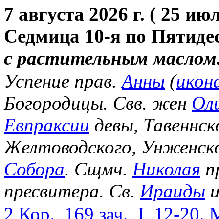
7 августа 2026 г. ( 25 июл
Седмица 10-я по Пятиде
с растительным маслом
Успение прав.
Анны
(
икон
Богородицы. Свв. жен
Ол
Евпраксии
девы, Тавеннск
Желтоводского, Унженск
Собора
. Сщмч.
Николая
п
пресвитера. Св.
Ираиды
и
2 Кор., 169 зач., I, 12-20.
М