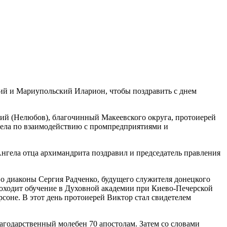
кий и Мариупольский Иларион, чтобы поздравить с днем
ий (Нелюбов), благочинный Макеевского округа, протоиерей
дела по взаимодействию с промпредприятиями и
нгела отца архимандрита поздравил и председатель правления
о диаконы Сергия Радченко, будущего служителя донецкого
оходит обучение в Духовной академии при Киево-Печерской
рсоне. В этот день протоиерей Виктор стал свидетелем
одарственный молебен 70 апостолам. Затем со словами