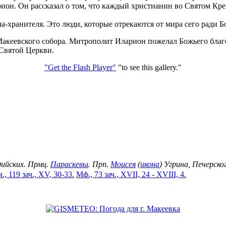
он. Он рассказал о том, что каждый христианин во Святом Крещ
а-хранителя. Это люди, которые отрекаются от мира сего ради Б
Макеевского собора. Митрополит Иларион пожелал Божьего благ
 Святой Церкви.
"Get the Flash Player"
"to see this gallery."
дийских. Прмц.
Параскевы
. Прп.
Моисея
(
икона
) Угрина, Печерск
., 119 зач., XV, 30-33.
Мф., 73 зач., XVII, 24 - XVIII, 4.