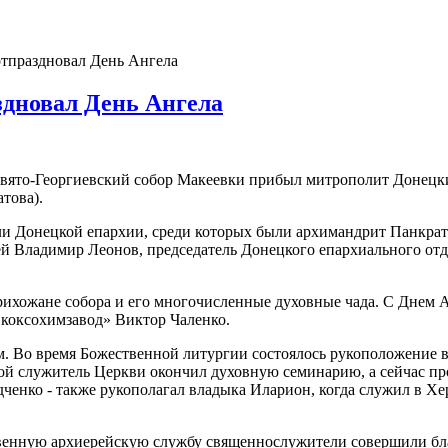
тпраздновал День Ангела
здновал День Ангела
, в Свято-Георгиевский собор Макеевки прибыл митрополит Донец
това).
ли Донецкой епархии, среди которых были архимандрит Панкрат
й Владимир Леонов, председатель Донецкого епархиального от
ихожане собора и его многочисленные духовные чада. С Днем А
коксохимзавод» Виктор Чаленко.
 Во время Божественной литургии состоялось рукоположение в
ой служитель Церкви окончил духовную семинарию, а сейчас пр
дченко - также рукополагал владыка Иларион, когда служил в Хе
енную архиерейскую службу священнослужители совершили благ