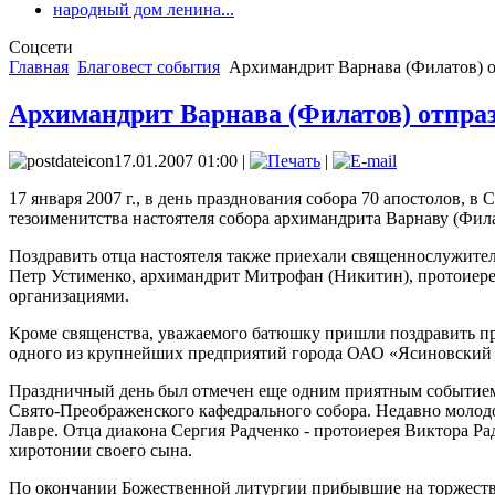
народный дом ленина...
Соцсети
Главная
Благовест события
Архимандрит Варнава (Филатов) о
Архимандрит Варнава (Филатов) отпра
17.01.2007 01:00 |
|
17 января 2007 г., в день празднования собора 70 апостолов
тезоименитства настоятеля собора архимандрита Варнаву (Фила
Поздравить отца настоятеля также приехали священнослужите
Петр Устименко, архимандрит Митрофан (Никитин), протоиере
организациями.
Кроме священства, уважаемого батюшку пришли поздравить пр
одного из крупнейших предприятий города ОАО «Ясиновский 
Праздничный день был отмечен еще одним приятным событием.
Свято-Преображенского кафедрального собора. Недавно молод
Лавре. Отца диакона Сергия Радченко - протоиерея Виктора Ра
хиротонии своего сына.
По окончании Божественной литургии прибывшие на торжеств