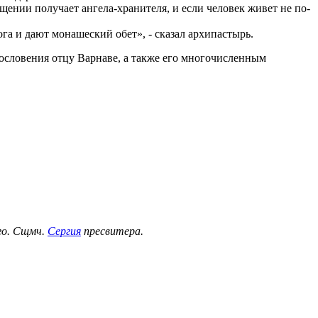
ении получает ангела-хранителя, и если человек живет не по-
ога и дают монашеский обет», - сказал архипастырь.
ословения отцу Варнаве, а также его многочисленным
ого. Сщмч.
Сергия
пресвитера.