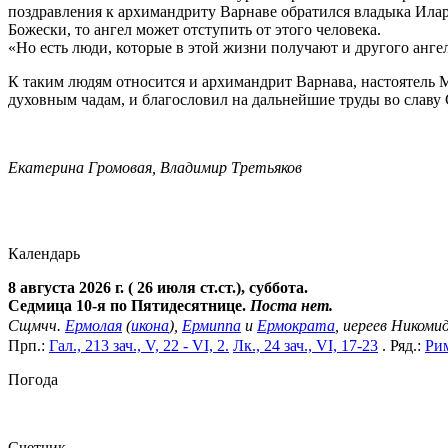
поздравления к архимандриту Варнаве обратился владыка Илари
Божески, то ангел может отступить от этого человека.
«Но есть люди, которые в этой жизни получают и другого ангел
К таким людям относится и архимандрит Варнава, настоятель 
духовным чадам, и благословил на дальнейшие труды во славу
Екатерина Громовая, Владимир Третьяков
Календарь
8 августа 2026 г. ( 26 июля ст.ст.), суббота.
Седмица 10-я по Пятидесятнице.
Поста нет.
Сщмчч.
Ермолая
(
икона
),
Ермиппа
и
Ермократа
, иереев Никоми
Прп.:
Гал., 213 зач., V, 22 - VI, 2.
Лк., 24 зач., VI, 17-23
. Ряд.:
Рим
Погода
Cчетчик