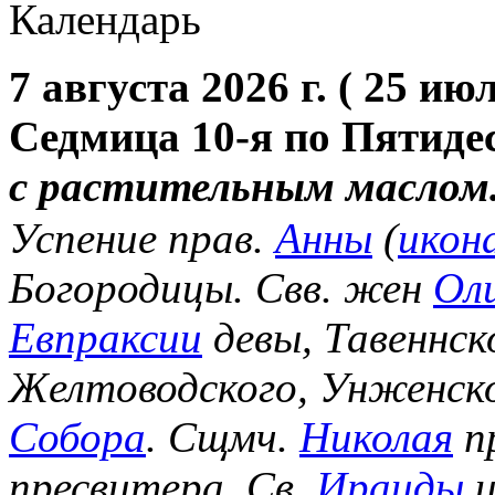
Календарь
7 августа 2026 г. ( 25 июл
Седмица 10-я по Пятиде
с растительным маслом
Успение прав.
Анны
(
икон
Богородицы. Свв. жен
Ол
Евпраксии
девы, Тавеннск
Желтоводского, Унженск
Собора
. Сщмч.
Николая
п
пресвитера. Св.
Ираиды
и