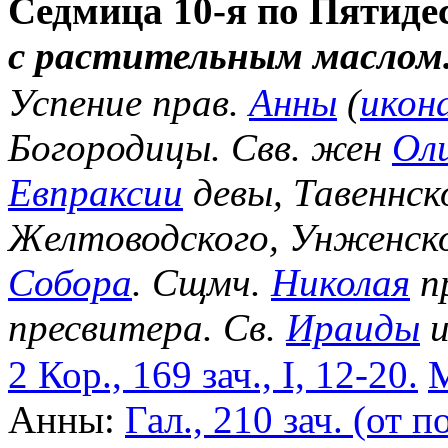
Седмица 10-я по Пятиде
с растительным маслом
Успение прав.
Анны
(
икон
Богородицы. Свв. жен
Ол
Евпраксии
девы, Тавеннск
Желтоводского, Унженск
Собора
. Сщмч.
Николая
п
пресвитера. Св.
Ираиды
и
2 Кор., 169 зач., I, 12-20.
М
Анны:
Гал., 210 зач. (от по