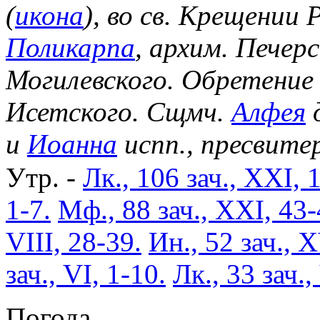
(
икона
), во св. Крещении
Поликарпа
, архим. Печер
Могилевского. Обретение
Исетского. Сщмч.
Алфея
д
и
Иоанна
испп., пресвите
Утр. -
Лк., 106 зач., XXI, 
1-7.
Мф., 88 зач., XXI, 43-
VIII, 28-39.
Ин., 52 зач., X
зач., VI, 1-10.
Лк., 33 зач.,
Погода