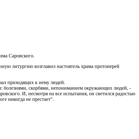
има Саровского.
енную литургию возглавил настоятель храма протоиерей
ечал приходящих к нему людей.
и: болезнями, скорбями, непониманием окружающих людей, -
овского. И, несмотря на все испытания, он светился радостью
оге никогда не престает".