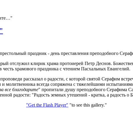
рите…"
"
 престольный праздник - день преставления преподобного Сераф
торый отслужил клирик храма протоиерей Петр Деснов. Божеств
в честь храмового праздника с чтением Пасхальных Евангелий.
проповеди рассказал о радости, с которой святой Серафим встр
и и молитвенника всегда сопряжена с тяжелейшими испытаниям
за все благодарите
" пропитали душу преподобного Серафима Сар
нной радости: "Радость земных утешений - кратка, а радость о Б
"Get the Flash Player"
"to see this gallery."