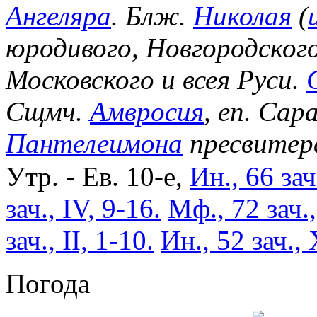
Ангеляра
. Блж.
Николая
(
юродивого, Новгородског
Московского и всея Руси.
Сщмч.
Амвросия
, еп. Сар
Пантелеимона
пресвитер
Утр. - Ев. 10-е,
Ин., 66 зач
зач., IV, 9-16.
Мф., 72 зач.
зач., II, 1-10.
Ин., 52 зач., 
Погода