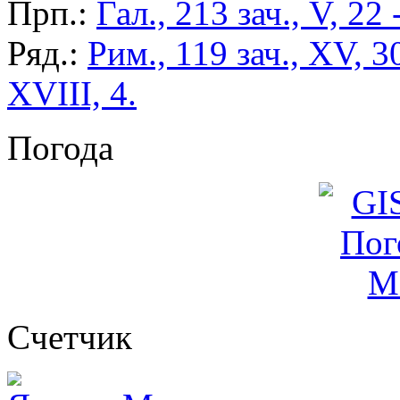
Прп.:
Гал., 213 зач., V, 22 
Ряд.:
Рим., 119 зач., XV, 3
XVIII, 4.
Погода
Cчетчик