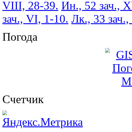
VIII, 28-39.
Ин., 52 зач., X
зач., VI, 1-10.
Лк., 33 зач.,
Погода
Cчетчик