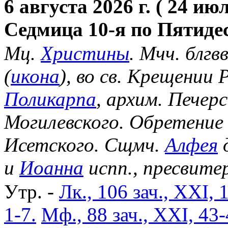
6 августа 2026 г. ( 24 июл
Седмица 10-я по Пятиде
Мц.
Христины
. Мчч. блгв
(
икона
), во св. Крещении
Поликарпа
, архим. Печер
Могилевского. Обретение
Исетского. Сщмч.
Алфея
д
и
Иоанна
испп., пресвите
Утр. -
Лк., 106 зач., XXI, 
1-7.
Мф., 88 зач., XXI, 43-