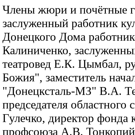
Члены жюри и почётные г
заслуженный работник ку
Донецкого Дома работник
Калиниченко, заслуженны
театровед Е.К. Цымбал, р
Божия", заместитель нача
"Донецксталь-МЗ" В.А. Те
председателя областного 
Гулечко, директор фонда 
профсоюза А.В. Тонкопий