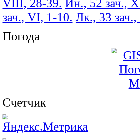
VIII, 28-39.
Ин., 52 зач., X
зач., VI, 1-10.
Лк., 33 зач.,
Погода
Cчетчик