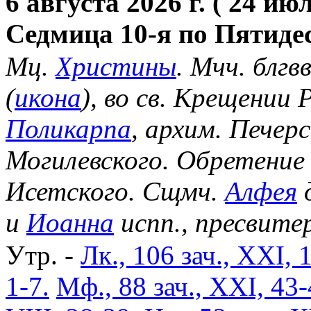
6 августа 2026 г. ( 24 июл
Седмица 10-я по Пятиде
Мц.
Христины
. Мчч. блгв
(
икона
), во св. Крещении
Поликарпа
, архим. Печер
Могилевского. Обретение
Исетского. Сщмч.
Алфея
д
и
Иоанна
испп., пресвите
Утр. -
Лк., 106 зач., XXI, 
1-7.
Мф., 88 зач., XXI, 43-