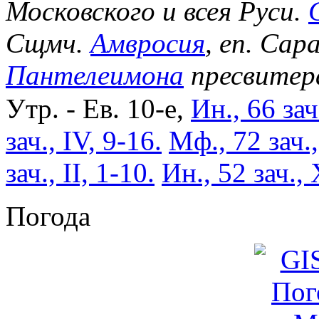
Московского и всея Руси.
Сщмч.
Амвросия
, еп. Сар
Пантелеимона
пресвитер
Утр. - Ев. 10-е,
Ин., 66 зач
зач., IV, 9-16.
Мф., 72 зач.
зач., II, 1-10.
Ин., 52 зач., 
Погода