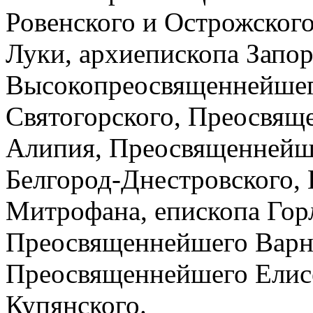
Ровенского и Острожског
Луки, архиепископа Запо
Высокопреосвященнейшег
Святогорского, Преосвящ
Алипия, Преосвященнейше
Белгород-Днестровского,
Митрофана, епископа Горл
Преосвященнейшего Варна
Преосвященнейшего Елисе
Купянского.