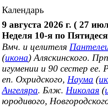
Календарь
9 августа 2026 г. ( 27 июл
Неделя 10-я по Пятидес
Вмч. и целителя
Пантеле
(
икона
) Аляскинского. Пр
игумении и 90 сестер ее.
еп. Охридского,
Наума
(
и
Ангеляра
. Блж.
Николая
(
юродивого, Новгородског