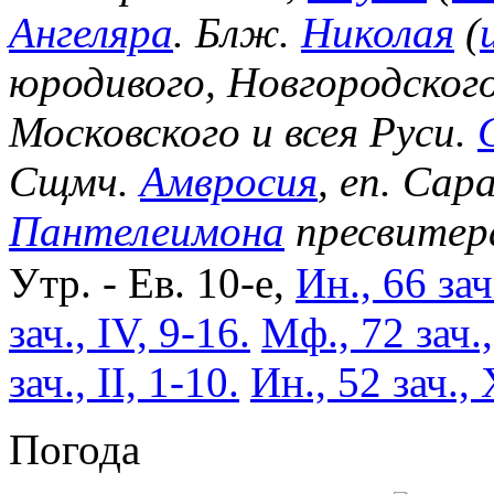
Ангеляра
. Блж.
Николая
(
юродивого, Новгородског
Московского и всея Руси.
Сщмч.
Амвросия
, еп. Сар
Пантелеимона
пресвитер
Утр. - Ев. 10-е,
Ин., 66 зач
зач., IV, 9-16.
Мф., 72 зач.
зач., II, 1-10.
Ин., 52 зач., 
Погода