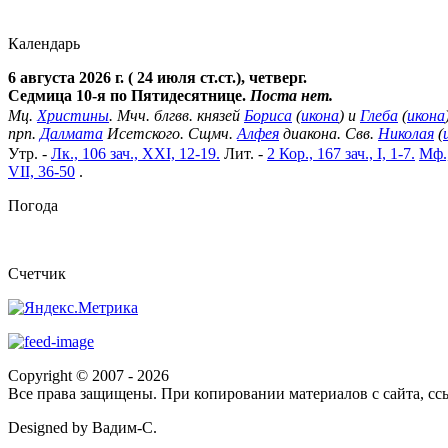
Календарь
6 августа 2026 г. ( 24 июля ст.ст.), четверг.
Седмица 10-я по Пятидесятнице.
Поста нет.
Мц.
Христины
. Мчч. блгвв. князей
Бориса
(
икона
) и
Глеба
(
икона
прп.
Далмата
Исетского. Сщмч.
Алфея
диакона. Свв.
Николая
(
Утр. -
Лк., 106 зач., XXI, 12-19.
Лит. -
2 Кор., 167 зач., I, 1-7.
Мф.,
VII, 36-50
.
Погода
Cчетчик
Copyright © 2007 -
2026
Все права защищены. При копировании материалов с сайта, ссы
Designed by Вадим-С.