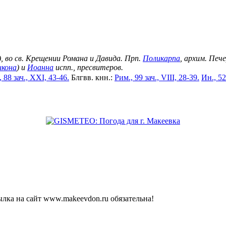
), во св. Крещении Романа и Давида. Прп.
Поликарпа
, архим. Печ
икона
) и
Иоанна
испп., пресвитеров.
 88 зач., XXI, 43-46.
Блгвв. кнн.:
Рим., 99 зач., VIII, 28-39.
Ин., 52
лка на сайт www.makeevdon.ru обязательна!