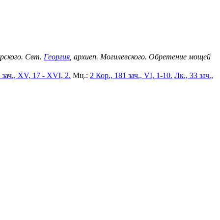
ерского. Свт.
Георгия
, архиеп. Могилевского. Обретение мощей
 зач., XV, 17 - XVI, 2.
Мц.:
2 Кор., 181 зач., VI, 1-10.
Лк., 33 зач.,