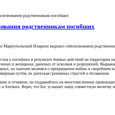
олезнования родственникам погибших
нования родственникам погибших
и Мариупольский Иларион выразил соболезнования родственника
естия о погибших в результате боевых действий на территории 
инах и женщинах, раненых от осколков и разрушений. Выражаю
дных, но наипаче молимся о прекращении войны и скорейшем на
 мирным путём, не допуская греховных страстей и беззакония.
ыние и отчаяние, не поддавайтесь на многочисленные провокации
х и близких. Верю, что Бог услышит нашу совместную молитву и