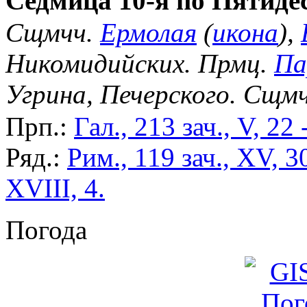
Седмица 10-я по Пятиде
Сщмчч.
Ермолая
(
икона
),
Никомидийских. Прмц.
Па
Угрина, Печерского. Сщм
Прп.:
Гал., 213 зач., V, 22 
Ряд.:
Рим., 119 зач., XV, 3
XVIII, 4.
Погода