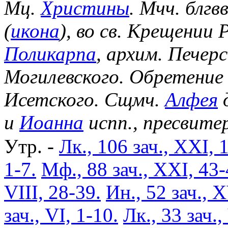
Мц.
Христины
. Мчч. блгв
(
икона
), во св. Крещении
Поликарпа
, архим. Печер
Могилевского. Обретение
Исетского. Сщмч.
Алфея
д
и
Иоанна
испп., пресвите
Утр. -
Лк., 106 зач., XXI, 
1-7.
Мф., 88 зач., XXI, 43-
VIII, 28-39.
Ин., 52 зач., X
зач., VI, 1-10.
Лк., 33 зач.,