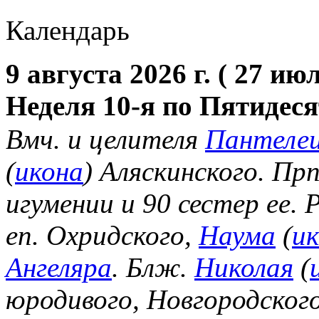
Календарь
9 августа 2026 г. ( 27 июл
Неделя 10-я по Пятидес
Вмч. и целителя
Пантеле
(
икона
) Аляскинского. Пр
игумении и 90 сестер ее.
еп. Охридского,
Наума
(
и
Ангеляра
. Блж.
Николая
(
юродивого, Новгородског