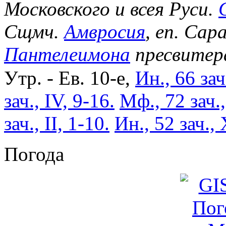
Московского и всея Руси.
Сщмч.
Амвросия
, еп. Сар
Пантелеимона
пресвитер
Утр. - Ев. 10-е,
Ин., 66 зач
зач., IV, 9-16.
Мф., 72 зач.
зач., II, 1-10.
Ин., 52 зач., 
Погода