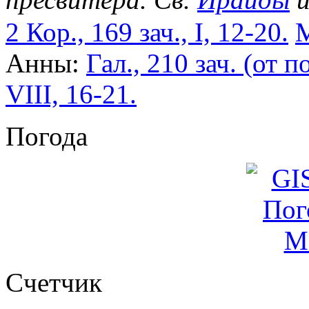
2 Кор., 169 зач., I, 12-20.
М
Анны:
Гал., 210 зач. (от по
VIII, 16-21.
Погода
Cчетчик