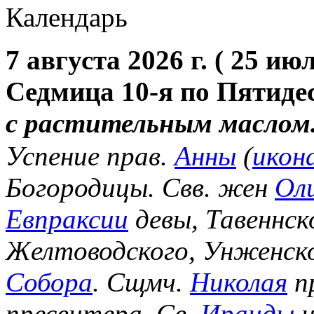
Календарь
7 августа 2026 г. ( 25 июл
Седмица 10-я по Пятиде
с растительным маслом
Успение прав.
Анны
(
икон
Богородицы. Свв. жен
Ол
Евпраксии
девы, Тавеннск
Желтоводского, Унженск
Собора
. Сщмч.
Николая
п
пресвитера. Св.
Ираиды
и