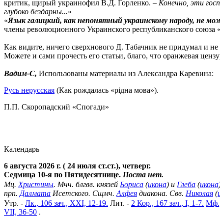
критик, щирый украинофил В.Д. Горленко. –
Конечно, эти госп
глубоко бездарны...
»
«
Язык галицкий, как непонятный украинскому народу, не мо
члены революционного Украинского республиканского союза «
Как видите, ничего сверхнового Д. Табачник не придумал и не 
Можете и сами прочесть его статьи, благо, что оранжевая цензу
Вадим-С,
Использованы материалы из Александра Каревина:
Русь нерусская
(Как рождалась «рідна мова»).
П.П. Скоропадский «Спогади»
Календарь
6 августа 2026 г. ( 24 июля ст.ст.), четверг.
Седмица 10-я по Пятидесятнице.
Поста нет.
Мц.
Христины
. Мчч. блгвв. князей
Бориса
(
икона
) и
Глеба
(
икона
прп.
Далмата
Исетского. Сщмч.
Алфея
диакона. Свв.
Николая
(
Утр. -
Лк., 106 зач., XXI, 12-19.
Лит. -
2 Кор., 167 зач., I, 1-7.
Мф.,
VII, 36-50
.