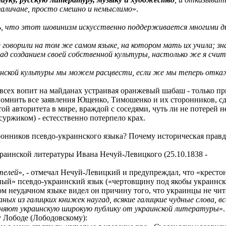
галичане, просто смешно и немыслимо
».
ть, что этот шовинизм искусственно поддерживается многими 
говорили на том же самом языке, на котором мать их учила; зн
над созданием своей собственной культуры, настолько же я сч
аинской культуры мы можем расцвести, если же мы теперь отка
е всех вопит на майданах устраивая оранжевый шабаш - только п
помнить все заявления Ющенко, Тимошенко и их сторонников, сд
ой авторитета в мире, враждой с соседями, чуть ли не потерей н
уржиком) - естесственно потерпело крах.
ронников псевдо-украинского языка? Почему историческая правда
украинской литературы Ивана Нечуй-Левицкого (25.10.1838 -
телей
», - отмечал Нечуй-Левицкий и предупреждал, что «крест
ый» псевдо-украинский язык («чертовщину под якобы украински
том неудачном языке видел он причину того, что украинцы не чит
ых из галицких книжек наугад, всякие галицкие чудные слова, вс
няют украинскую широкую публику от украинской литературы
».
 Лободе (Лободовскому):