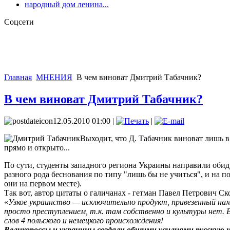
народный дом ленина...
Соцсети
Главная
МНЕНИЯ
В чем виноват Дмитрий Табачник?
В чем виноват Дмитрий Табачник?
12.05.2010 01:00 |
|
Выходит, что Д. Табачник виноват лишь в 
прямо и открыто...
По сути, студенты западного региона Украины направили обиду н
разного рода беснования по типу "лишь бы не учиться", и на 
они на первом месте).
Так вот, автор цитаты о галичанах - гетман Павел Петрович Ско
«
Узкое украинство — исключительно продукт, привезенный нам 
просто преступлением, т.к. там собственно и культуры нет. 
слов 4 польского и немецкого происхождения!
Великороссы и украинцы создали общими усилиями русскую н