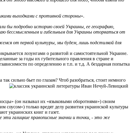
дикими выходками с противной стороны
».
али бы подробно историю своей Украины, ее географию,
итаю бессмысленным и гибельным для Украины оторваться от
жемся от первой культуры, мы будем, лишь подстилкой для
рикрывается лозунгами о развитой и самостоятельной Украине.
еланные за годы их губительного правления в стране и
езависимости по определению и т.п. и т.д. А бездарная попытка
 так сильно бьет по глазам? Чтоб разобраться, стоит немного
оносцы» (он называл их «языковыми оборотнями») своим
м соусом») только вредят делу развития украинской культуры
ают украинских книг и газет.
е эти галицкие правописные значки и точки, - это же