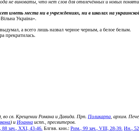
ода не виноваты, что нет слов для отвлечённых и новых понятий
жет иметь места ни в учреждениях, ни в школах на украинск
Вільна Украіна».
выдумал, а всего лишь назвал черное черным, а белое белым.
ра прекратилась.
), во св. Крещении Романа и Давида. Прп.
Поликарпа
, архим. Печ
икона
) и
Иоанна
испп., пресвитеров.
 88 зач., XXI, 43-46.
Блгвв. кнн.:
Рим., 99 зач., VIII, 28-39.
Ин., 52