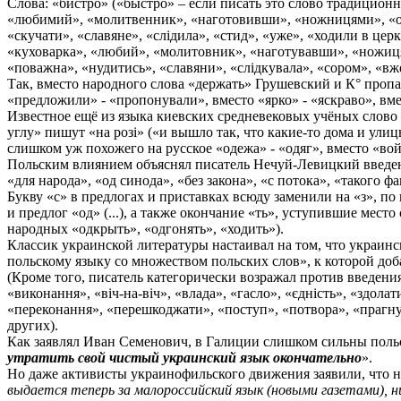
Слова: «бистро» («быстро» – если писать это слово традиционн
«любимий», «молитвенник», «наготовивши», «ножницями», «обл
«скучати», «славяне», «слідила», «стид», «уже», «ходили в церк
«куховарка», «любий», «молитовник», «наготувавши», «ножицям
«поважна», «нудитись», «славяни», «слідкувала», «сором», «вже
Так, вместо народного слова «держать» Грушевский и К° пропаг
«предложили» - «пропонували», вместо «ярко» - «яскраво», вмес
Известное ещё из языка киевских средневековых учёных слово 
углу» пишут «на розі» («и вышло так, что какие-то дома и улиц
слишком уж похожего на русское «одежа» - «одяг», вместо «вой
Польским влиянием объяснял писатель Нечуй-Левицкий введение 
«для народа», «од синода», «без закона», «с потока», «такого 
Букву «с» в предлогах и приставках всюду заменили на «з», по 
и предлог «од» (...), а также окончание «ть», уступившие мест
народных «одкрыть», «одгонять», «ходить»).
Классик украинской литературы настаивал на том, что украин
польскому языку со множеством польских слов», к которой доба
(Кроме того, писатель категорически возражал против введения
«виконання», «віч-на-віч», «влада», «гасло», «єдність», «здол
«переконання», «перешкоджати», «поступ», «потвора», «прагну
других).
Как заявлял Иван Семенович, в Галиции слишком сильны польск
утратить свой чистый украинский язык окончательно
».
Но даже активисты украинофильского движения заявили, что н
выдается теперь за малороссийский язык (новыми газетами), н