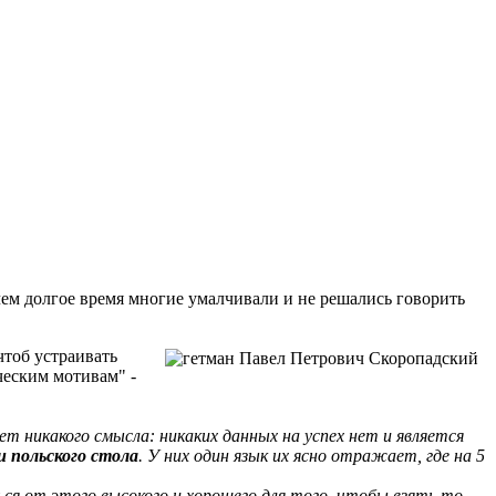
 чем долгое время многие умалчивали и не решались говорить
чтоб устраивать
ческим мотивам" -
т никакого смысла: никаких данных на успех нет и является
 польского стола
. У них один язык их ясно отражает, где на 5
ься от этого высокого и хорошего для того, чтобы взять то