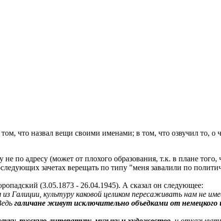
том, что назвал вещи своими именами; в том, что озвучил то, о
е по адресу (может от плохого образования, т.к. в плане того, 
последующих зачетах верещать по типу "меня завалили по полити
ропадский (3.05.1873 - 26.04.1945). А сказал он следующее:
из Галиции, культуру каковой целиком пересаживать нам не имее
Ведь
галичане живут исключительно объедками от немецкого и
ауку, русскую литературу, музыку и художество
, и отказыват