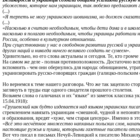
убожество, которое нам украинцам, так любезно предлагают 
(...)
«
Я терпеть не могу украинского шовинизма, но должен сказа
(...)
«
Насколько я считаю необходимым, чтобы дети дома и в школе 
насколько я полагаю необходимым, чтобы украинцы работали 
России, особенно в культурном отношении.
При существовании у нас в свободном развитии русской и укр
других наций и никогда ничего великого создать не сумеем
».
Удивительно, но его слова актуальны и сегодня. Те, кто громч
На самом же деле - полная противоположность. Достаточно вс
вспомнить - чем они обернулись для народа: обнищанием, утрат
укранизировать русско-говорящих граждан (галицко-польским с
Но вернемся к теме нашего разговора. Что же так зацепило сто
заглянуть в труды еще одного свидетеля прошлого столетия.
Возьмем слова о галичанах и их "языке" из заметок классика 
15.04.1918):
«
Грушевский как будто издевается над языком украинских писа
стремлением навязать украинцам «смешной, чудной и непонятн
и образования, вредят «хуже, чем старая цензура». Именно в э
«
Всё это несчётное множество напханых польских слов, нахапан
настоящие ружья и пушки, которыми газетные писатели отго
Вот что писал в письмах Нечуй-Левицкий к писателю Михаилу