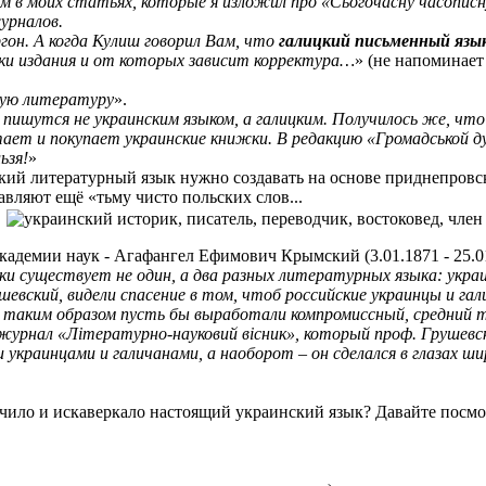
 в моих статьях, которые я изложил про «Сьогочасну часописн
урналов.
гон. А когда Кулиш говорил Вам, что
галицкий письменный язык
руки издания и от которых зависит корректура…
» (не напоминае
кую литературу
».
 пишутся не украинским языком, а галицким. Получилось же, чт
ает и покупает украинские книжки. В редакцию «Громадськой д
ьзя!
»
ский литературный язык нужно создавать на основе приднепровск
авляют ещё «тьму чисто польских слов...
Академии наук - Агафангел Ефимович Крымский (3.01.1871 - 25.01
и существует не один, а два разных литературных языка: украи
евский, видели спасение в том, чтоб российские украинцы и гал
и таким образом пусть бы выработали компромиссный, средний т
урнал «Літературно-науковий вісник», который проф. Грушевский
краинцами и галичанами, а наоборот – он сделался в глазах ши
лечило и искаверкало настоящий украинский язык? Давайте посм