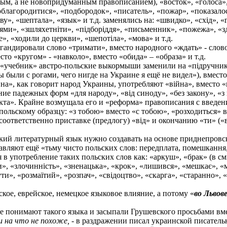
ым, а не новопридуманным правописанием), «восток», «голоса», 
агородитися», «подбородок», «писатель», «пожар», «показалось
ву», «шептала», «язык» и т.д. заменялись на: «швидко», «схід», «
и», «зшляхетніти», «підборіддя», «письменник», «пожежа», «зда
», «ходили до церкви», «шепотіла», «мова» и т.д.
андировали слово «тримати», вместо народного «ждать» - слово 
то «кругом» - «навколо», вместо «обида» – «образа» и т.д.
«учебник» австро-польские выкормыши заменили на «підручник»,
ы были с рогами, чего нигде на Украине я ещё не видел»), вместо
на», как говорит народ Украины, употребляют «війна», вместо «п
падежных форм «для народу», «від синоду», «без закону», «з по
факта». Крайне возмущала его и «реформа» правописания с введен
польскому образцу: «з тобою» вместо «с тобою», «розходиться» в
о соответственно приставке (предлогу) «від» и окончанию «ти» (
ский литературный язык нужно создавать на основе приднепровск
вляют ещё «тьму чисто польских слов: передплата, помешкання, о
 в употребление таких польских слов как: «аркуш», «брак» (в см
ати», «злочинність», «зненацька», «крок», «лишився», «мешкає», 
ти», «розмаїтий», «розпач», «свідоцтво», «скарга», «старанно»
ое, еврейское, немецкое языковое влияние, а потому «
во Львов
е понимают такого языка и засыпали Грушевского просьбами вмес
и на что не похоже,
- в раздражении писал украинской писател