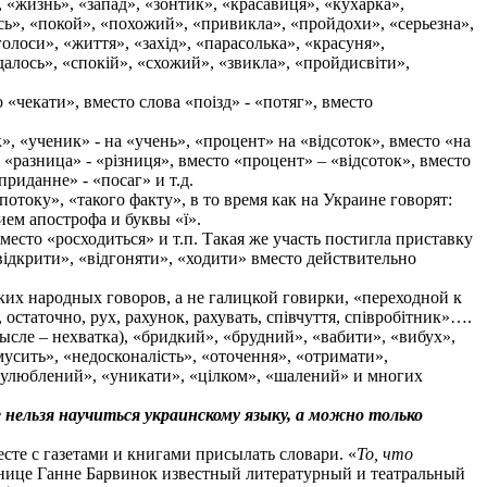
«жизнь», «запад», «зонтик», «красавиця», «кухарка»,
», «покой», «похожий», «привикла», «пройдохи», «серьезна»,
голоси», «життя», «захід», «парасолька», «красуня»,
лось», «спокій», «схожий», «звикла», «пройдисвіти»,
«чекати», вместо слова «поізд» - «потяг», вместо
 «ученик» - на «учень», «процент» на «відсоток», вместо «на
 «разница» - «різниця», вместо «процент» – «відсоток», вместо
риданне» - «посаг» и т.д.
току», «такого факту», в то время как на Украине говорят:
ием апострофа и буквы «ї».
место «росходиться» и т.п. Такая же участь постигла приставку
«відкрити», «відгоняти», «ходити» вместо действительно
их народных говоров, а не галицкой говирки, «переходной к
статочно, рух, рахунок, рахувать, співчуття, співробітник»….
ысле – нехватка), «бридкий», «брудний», «вабити», «вибух»,
«мусить», «недосконалість», «оточення», «отримати»,
, «улюблений», «уникати», «цілком», «шалений» и многих
е нельзя научиться украинскому языку, а можно только
те с газетами и книгами присылать словари. «
То, что
ьнице Ганне Барвинок известный литературный и театральный