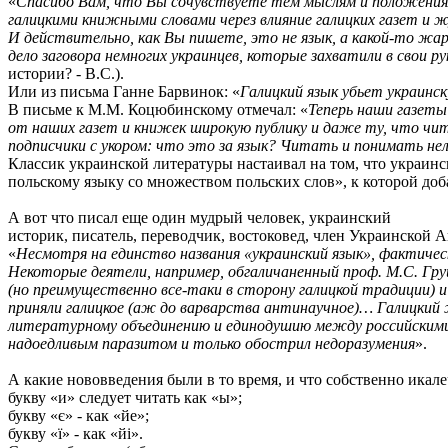
«
Спасибо Вам, что Вы сочувствуете тем мыслям и положениям
галицкими книжными словами через влияние галицких газет и ж
И действительно, как Вы пишете, это не язык, а какой-то жар
дело заговора немногих украинцев, которые захватили в свои 
истории? - В.С.).
Или из письма Ганне Барвинок: «
Галицкий язык убьет украинс
В письме к М.М. Коцюбинскому отмечал: «
Теперь наши газеты
от наших газет и книжек широкую публику и даже ту, что чит
подписчики с укором: что это за язык? Читать и понимать нел
Классик украинской литературы настаивал на том, что украин
польскому языку со множеством польских слов», к которой доб
А вот что писал еще один мудрый человек, украинский
историк, писатель, переводчик, востоковед, член Украинской 
«
Несмотря на единство названия «украинский язык», фактическ
Некоторые деятели, например, обгаличаненный проф. М.С. Груш
(но преимущественно все-таки в сторону галицкой традиции) 
приняли галицкое (аж до варварства антинаучное)… Галицкий ж
литературному объединению и единодушию между российскими у
надоедливым паразитом и только обострил недоразумения
».
А какие нововведения были в то время, и что собственно ика
букву «и» следует читать как «ы»;
букву «є» - как «йе»;
букву «ї» - как «йі».