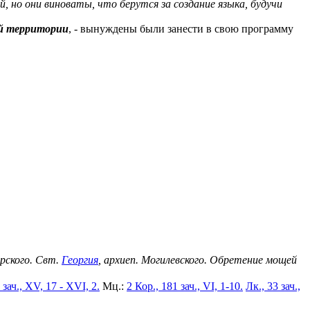
, но они виноваты, что берутся за создание языка, будучи
ой территории
, - вынуждены были занести в свою программу
ерского. Свт.
Георгия
, архиеп. Могилевского. Обретение мощей
 зач., XV, 17 - XVI, 2.
Мц.:
2 Кор., 181 зач., VI, 1-10.
Лк., 33 зач.,