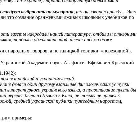
у мову» на Украине, страшно испорченную польскими и
 следует выбросить на мусорник
, то он говорил правду… Это
т ли это создание оранжевыми лживых школьных учебников по
о эти газеты навредили нашей литературе, отбили и отклонили
умки», наиболее обгаличаненной, шлют письма даже
их народных говоров, а не галицкой говирки, «переходной к
.1942):
но-австрийский и украино-русский.
ичане делали один другому взаимные филологические уступки
ип литературного украинского языка, а правописание пусть бы
 перенес было из Львова в Киев, не только не привел к
рокой, средней украинской публики чужеедным наростом,
отрим примеры: