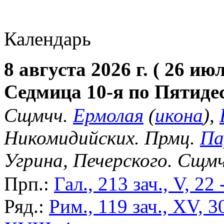
Календарь
8 августа 2026 г. ( 26 июл
Седмица 10-я по Пятиде
Сщмчч.
Ермолая
(
икона
),
Никомидийских. Прмц.
Па
Угрина, Печерского. Сщм
Прп.:
Гал., 213 зач., V, 22 
Ряд.:
Рим., 119 зач., XV, 3