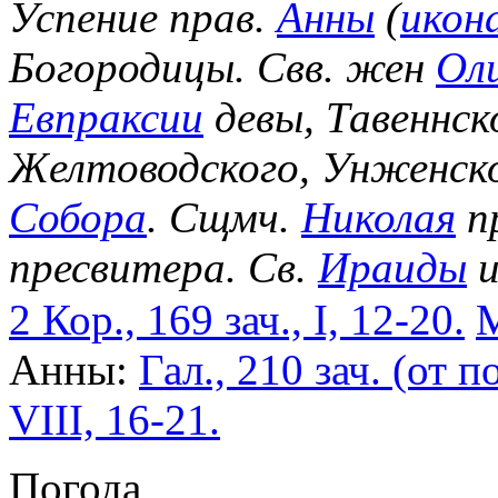
Успение прав.
Анны
(
икон
Богородицы. Свв. жен
Ол
Евпраксии
девы, Тавеннск
Желтоводского, Унженск
Собора
. Сщмч.
Николая
п
пресвитера. Св.
Ираиды
и
2 Кор., 169 зач., I, 12-20.
М
Анны:
Гал., 210 зач. (от по
VIII, 16-21.
Погода