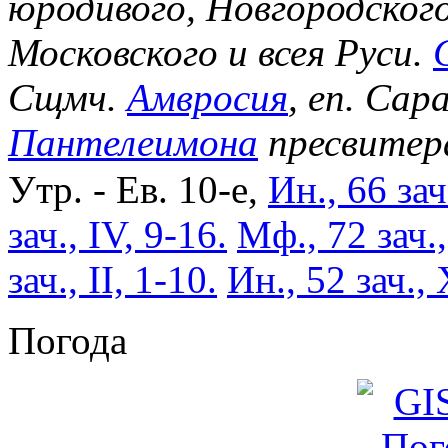
юродивого, Новгородског
Московского и всея Руси.
Сщмч.
Амвросия
, еп. Сар
Пантелеимона
пресвитер
Утр. - Ев. 10-е,
Ин., 66 зач
зач., IV, 9-16.
Мф., 72 зач.
зач., II, 1-10.
Ин., 52 зач., 
Погода