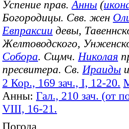
Успение прав.
Анны
(
икон
Богородицы. Свв. жен
Ол
Евпраксии
девы, Тавеннск
Желтоводского, Унженск
Собора
. Сщмч.
Николая
п
пресвитера. Св.
Ираиды
и
2 Кор., 169 зач., I, 12-20.
М
Анны:
Гал., 210 зач. (от по
VIII, 16-21.
Погода