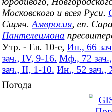
юродивого, Новгородског
Московского и всея Руси.
Сщмч.
Амвросия
, еп. Сар
Пантелеимона
пресвитер
Утр. - Ев. 10-е,
Ин., 66 зач
зач., IV, 9-16.
Мф., 72 зач.
зач., II, 1-10.
Ин., 52 зач., 
Погода