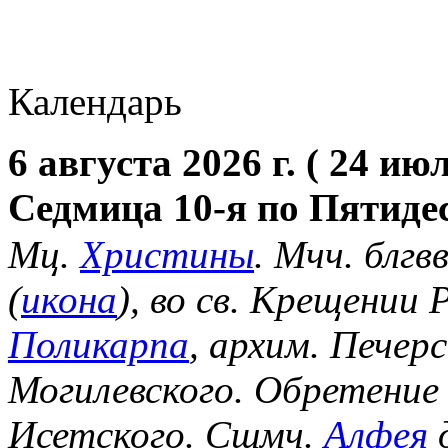
Календарь
6 августа 2026 г. ( 24 июл
Седмица 10-я по Пятиде
Мц.
Христины
. Мчч. блгв
(
икона
), во св. Крещении
Поликарпа
, архим. Печер
Могилевского. Обретение
Исетского. Сщмч.
Алфея
д