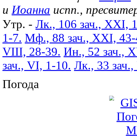
и
Иоанна
испп., пресвите
Утр. -
Лк., 106 зач., XXI, 
1-7.
Мф., 88 зач., XXI, 43-
VIII, 28-39.
Ин., 52 зач., X
зач., VI, 1-10.
Лк., 33 зач.,
Погода