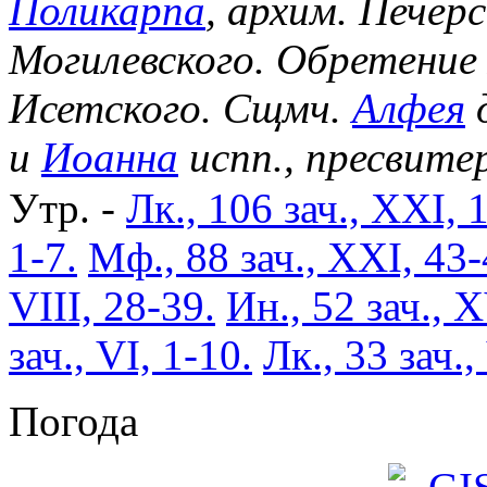
Поликарпа
, архим. Печер
Могилевского. Обретение
Исетского. Сщмч.
Алфея
д
и
Иоанна
испп., пресвите
Утр. -
Лк., 106 зач., XXI, 
1-7.
Мф., 88 зач., XXI, 43-
VIII, 28-39.
Ин., 52 зач., X
зач., VI, 1-10.
Лк., 33 зач.,
Погода