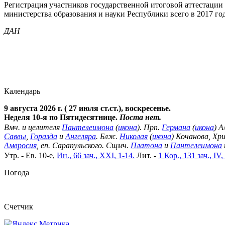
Регистрация участников государственной итоговой аттестации
министерства образования и науки Республики всего в 2017 го
ДАН
Календарь
9 августа 2026 г. ( 27 июля ст.ст.), воскресенье.
Неделя 10-я по Пятидесятнице.
Поста нет.
Вмч. и целителя
Пантелеимона
(
икона
). Прп.
Германа
(
икона
) А
Саввы
,
Горазда
и
Ангеляра
. Блж.
Николая
(
икона
) Кочанова, Хр
Амвросия
, еп. Сарапульского. Сщмч.
Платона
и
Пантелеимона
Утр. - Ев. 10-е,
Ин., 66 зач., XXI, 1-14.
Лит. -
1 Кор., 131 зач., IV,
Погода
Cчетчик