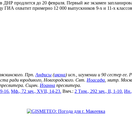
 в ДНР продлится до 20 февраля. Первый же экзамен запланиров
ду ГИА охватит примерно 12 000 выпускников 9-х и 11-х классов
ляскинского. Прп.
Анфисы
(
икона
) исп., игумении и 90 сестер ее.
иста ради юродивого, Новгородского. Свт.
Иоасафа
, митр. Моско
пресвитера. Сщмч.
Иоанна
пресвитера.
 9-16.
Мф., 72 зач., XVII, 14-23.
Вмч.:
2 Тим., 292 зач., II, 1-10.
Ин.,