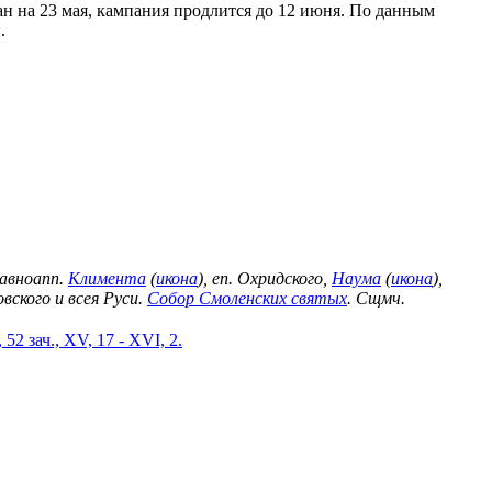
ан на 23 мая, кампания продлится до 12 июня. По данным
.
 Равноапп.
Климента
(
икона
), еп. Охридского,
Наума
(
икона
),
вского и всея Руси.
Собор Смоленских святых
. Сщмч.
 52 зач., XV, 17 - XVI, 2.