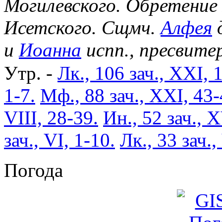
Могилевского. Обретение
Исетского. Сщмч.
Алфея
д
и
Иоанна
испп., пресвите
Утр. -
Лк., 106 зач., XXI, 
1-7.
Мф., 88 зач., XXI, 43-
VIII, 28-39.
Ин., 52 зач., X
зач., VI, 1-10.
Лк., 33 зач.,
Погода