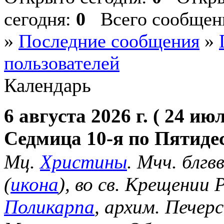
сегодня:
0
Всего сообщени
»
Последние сообщения
»
пользователей
Календарь
6 августа 2026 г. ( 24 июл
Седмица 10-я по Пятиде
Мц.
Христины
. Мчч. блгв
(
икона
), во св. Крещении
Поликарпа
, архим. Печер