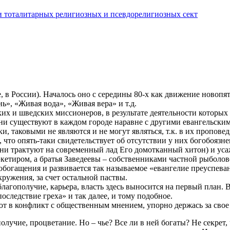
ти тоталитарных религиозных и псевдорелигиозных сект
, в России). Началось оно с середины 80-х как движение новоп
», «Живая вода», «Живая вера» и т.д.
ких и шведских миссионеров, в результате деятельности которых
 они существуют в каждом городе наравне с другими евангельск
ки, таковыми не являются и не могут являться, т.к. в их пропо
то опять-таки свидетельствует об отсутствии у них богобоязне
и трактуют на современный лад Его домотканный хитон) и усажи
кетиром, а братья Заведеевы – собственниками частной рыболо
богащения и развивается так называемое «евангелие преуспевани
кружения, за счет остальной паствы.
благополучие, карьера, власть здесь выносится на первый план.
последствие греха» и так далее, и тому подобное.
ют в конфликт с общественным мнением, упорно держась за свое 
лучие, процветание. Но – чье? Все ли в ней богаты? Не секрет,