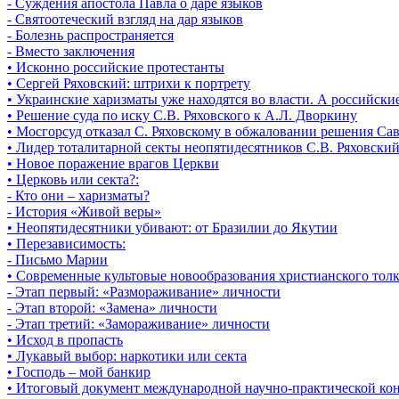
- Суждения апостола Павла о даре языков
- Святоотеческий взгляд на дар языков
- Болезнь распространяется
- Вместо заключения
• Исконно российские протестанты
• Сергей Ряховский: штрихи к портрету
• Украинские харизматы уже находятся во власти. А российски
• Решение суда по иску С.В. Ряховского к А.Л. Дворкину
• Мосгорсуд отказал С. Ряховскому в обжаловании решения Са
• Лидер тоталитарной секты неопятидесятников С.В. Ряховский
• Новое поражение врагов Церкви
• Церковь или секта?:
- Кто они – харизматы?
- История «Живой веры»
• Неопятидесятники убивают: от Бразилии до Якутии
• Перезависимость:
- Письмо Марии
• Cовременные культовые новообразования христианского толк
- Этап первый: «Размораживание» личности
- Этап второй: «Замена» личности
- Этап третий: «Замораживание» личности
• Исход в пропасть
• Лукавый выбор: наркотики или секта
• Господь – мой банкир
• Итоговый документ международной научно-практической кон