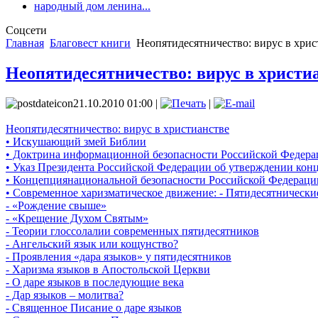
народный дом ленина...
Соцсети
Главная
Благовест книги
Неопятидесятничество: вирус в христ
Неопятидесятничество: вирус в христиа
21.10.2010 01:00 |
|
Неопятидесятничество: вирус в христианстве
• Искушающий змей Библии
• Доктрина информационной безопасности Российской Федер
• Указ Президента Российской Федерации об утверждении ко
• Концепциянациональной безопасности Российской Федераци
• Современное харизматическое движение: - Пятидесятническ
- «Рождение свыше»
- «Крещение Духом Святым»
- Теории глоссолалии современных пятидесятников
- Ангельский язык или кощунство?
- Проявления «дара языков» у пятидесятников
- Харизма языков в Апостольской Церкви
- О даре языков в последующие века
- Дар языков – молитва?
- Священное Писание о даре языков