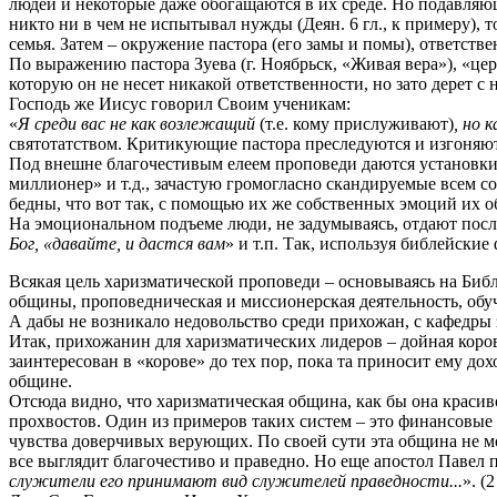
людей и некоторые даже обогащаются в их среде. Но подавляющ
никто ни в чем не испытывал нужды (Деян. 6 гл., к примеру),
семья. Затем – окружение пастора (его замы и помы), ответст
По выражению пастора Зуева (г. Ноябрьск, «Живая вера»), «цер
которую он не несет никакой ответственности, но зато дерет с 
Господь же Иисус говорил Своим ученикам:
«
Я среди вас не как возлежащий
(т.е. кому прислуживают)
, но 
святотатством. Критикующие пастора преследуются и изгоняют
Под внешне благочестивым елеем проповеди даются установки 
миллионер» и т.д., зачастую громогласно скандируемые всем со
бедны, что вот так, с помощью их же собственных эмоций их 
На эмоциональном подъеме люди, не задумываясь, отдают посл
Бог, «давайте, и дастся вам
» и т.п. Так, используя библейски
Всякая цель харизматической проповеди – основываясь на Библ
общины, проповедническая и миссионерская деятельность, обу
А дабы не возникало недовольство среди прихожан, с кафедры з
Итак, прихожанин для харизматических лидеров – дойная коро
заинтересован в «корове» до тех пор, пока та приносит ему д
общине.
Отсюда видно, что харизматическая община, как бы она красиво
прохвостов. Один из примеров таких систем – это финансовые 
чувства доверчивых верующих. По своей сути эта община не м
все выглядит благочестиво и праведно. Но еще апостол Павел 
служители его принимают вид служителей праведности...
». (