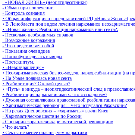
- «НОВАЯ ЖИЗНЬ» (неопятидесятники)
- Обман при вовлечении
- Контроль сознания
• Общая информация от представителей РЦ «Новая Жизнь»(рек
• В Ленобласти под видом лечения наркоманов неохаризматиче
• «Новая жизнь»: Реабилитация наркоманов или секта?:
- Несколько необходимых справок
- Возможные возражения
- Что представляет собой
- Показания очевидцев
- Попробуем сделать выводы
- Постскиптум.
• «Невозвращенцы»
• Неохаризматическая бизнес-модель наркореабилитации (на п
• На Урале появилась новая секта
• Реабилитация? С какой целью?
• «Путь» в никуда – неопятидесятнический след в православн
• Реабилитация наркозависимых: что «за кадром»?
• Духовная составляющая православной реабилитации наркоз
• Харизматическая революция: - Чего испугался Ряховский?
- На реках Днепровских – «харизматы» взяли Киев
- Харизматическое шествие по России
- Сценарии «оранжево-харизматической революции»
- Что делать?
• Секты не менее опасны, чем наркотики