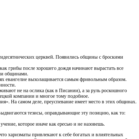
ятидесятнических церквей. Появились общины с броскими
 как грибы после хорошего дождя начинают вырастать все
ими общинами.
ведях евангелие выхолащивается самым фривольным образом.
нности.
вают не на ослика (как в Писании), а за руль роскошного
вецкой компании и многое тому подобное.
я». На самом деле, преуспевание имеет место в этих общинах.
 Выдвигаются тезисы, оправдывающие эту позицию, как то:
учение, которое иначе как ересью и не назовешь.
 что харизматы привлекают к себе богатых и влиятельных