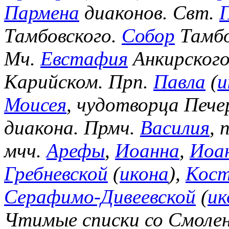
Пармена
диаконов. Свт.
Тамбовского.
Собор
Тамбо
Мч.
Евстафия
Анкирского
Карийском. Прп.
Павла
(
и
Моисея
, чудотворца Пече
диакона. Прмч.
Василия
, 
мчч.
Арефы
,
Иоанна
,
Иоа
Гребневской
(
икона
),
Кост
Серафимо-Дивеевской
(
ик
Чтимые списки со Смоле