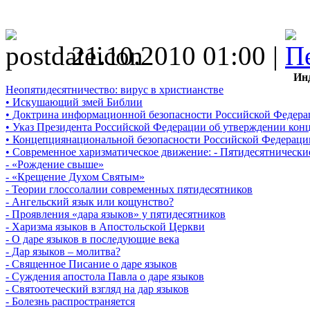
21.10.2010 01:00 |
Ин
Неопятидесятничество: вирус в христианстве
• Искушающий змей Библии
• Доктрина информационной безопасности Российской Федер
• Указ Президента Российской Федерации об утверждении ко
• Концепциянациональной безопасности Российской Федераци
• Современное харизматическое движение: - Пятидесятническ
- «Рождение свыше»
- «Крещение Духом Святым»
- Теории глоссолалии современных пятидесятников
- Ангельский язык или кощунство?
- Проявления «дара языков» у пятидесятников
- Харизма языков в Апостольской Церкви
- О даре языков в последующие века
- Дар языков – молитва?
- Священное Писание о даре языков
- Суждения апостола Павла о даре языков
- Святоотеческий взгляд на дар языков
- Болезнь распространяется