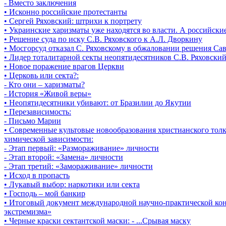
- Вместо заключения
• Исконно российские протестанты
• Сергей Ряховский: штрихи к портрету
• Украинские харизматы уже находятся во власти. А российски
• Решение суда по иску С.В. Ряховского к А.Л. Дворкину
• Мосгорсуд отказал С. Ряховскому в обжаловании решения Са
• Лидер тоталитарной секты неопятидесятников С.В. Ряховский
• Новое поражение врагов Церкви
• Церковь или секта?:
- Кто они – харизматы?
- История «Живой веры»
• Неопятидесятники убивают: от Бразилии до Якутии
• Перезависимость:
- Письмо Марии
• Cовременные культовые новообразования христианского толк
химической зависимости:
- Этап первый: «Размораживание» личности
- Этап второй: «Замена» личности
- Этап третий: «Замораживание» личности
• Исход в пропасть
• Лукавый выбор: наркотики или секта
• Господь – мой банкир
• Итоговый документ международной научно-практической кон
экстремизма»
• Черные краски сектантской маски: - ...Срывая маску