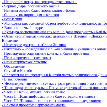
- Не пропоет петух, как трижды отречешься...
- Черные дыры российского закона
- Изнанка одного благотворительного фонда
- Свой кусок пирога для сектантов
- Post sectum
• Молодежь как основной объект вербовочной деятельности тот
• Волки в овечьей шкуре
• Культура беснования или как мне не дали прокричать «Хайль
• Опыт неопятидесятнических движений в Швеции: - Движение
Введение
- Некоторые доктрины «Слова Жизни»
- Интервью – исследование с 43-мя бывшими учащимися библ
- Предыдущие социальные контакты были прерваны
- Психиатрические симптомы
- Психиатрическое лечение
- Обсуждение
- Случай в Кнатби
- Является ли конгрегация в Кнатби частью религиозного Дви
- В заключении
• Неопятидесятнические секты: угроза религиозного экстремиз
• То ли люди, то ли куклы: - Психике адептов «Нового поколен
- Часть I: Песни, музыка, легкий транс
- Часть II: Политинформация на базе эстрадного гипноза
- Часть III: Шоковый гипноз с вытекающими последствиями
• Секты и проблема наркозависимости: