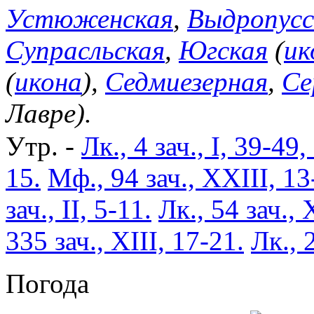
Устюженская
,
Выдропусс
Супрасльская
,
Югская
(
ик
(
икона
),
Седмиезерная
,
Се
Лавре).
Утр. -
Лк., 4 зач., I, 39-49,
15.
Мф., 94 зач., XXIII, 13
зач., II, 5-11.
Лк., 54 зач., 
335 зач., XIII, 17-21.
Лк., 
Погода