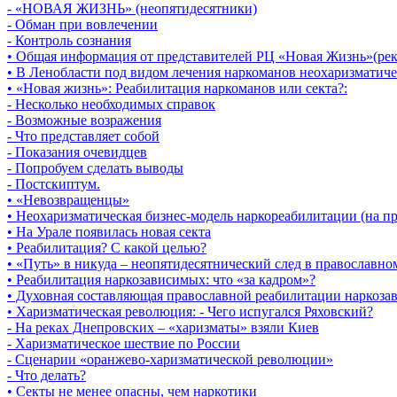
- «НОВАЯ ЖИЗНЬ» (неопятидесятники)
- Обман при вовлечении
- Контроль сознания
• Общая информация от представителей РЦ «Новая Жизнь»(рек
• В Ленобласти под видом лечения наркоманов неохаризматиче
• «Новая жизнь»: Реабилитация наркоманов или секта?:
- Несколько необходимых справок
- Возможные возражения
- Что представляет собой
- Показания очевидцев
- Попробуем сделать выводы
- Постскиптум.
• «Невозвращенцы»
• Неохаризматическая бизнес-модель наркореабилитации (на п
• На Урале появилась новая секта
• Реабилитация? С какой целью?
• «Путь» в никуда – неопятидесятнический след в православн
• Реабилитация наркозависимых: что «за кадром»?
• Духовная составляющая православной реабилитации наркоз
• Харизматическая революция: - Чего испугался Ряховский?
- На реках Днепровских – «харизматы» взяли Киев
- Харизматическое шествие по России
- Сценарии «оранжево-харизматической революции»
- Что делать?
• Секты не менее опасны, чем наркотики