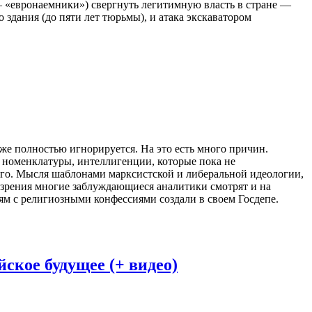
— «евронаемники») свергнуть легитимную власть в стране —
 здания (до пяти лет тюрьмы), и атака экскаватором
аже полностью игнорируется. На это есть много причин.
й номенклатуры, интеллигенции, которые пока не
того. Мысля шаблонами марксистской и либеральной идеологии,
 зрения многие заблуждающиеся аналитики смотрят и на
ям с религиозными конфессиями создали в своем Госдепе.
ское будущее (+ видео)