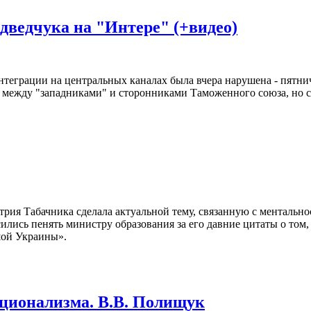
ведчука на "Интере" (+видео)
еграции на центральных каналах была вчера нарушена - пятни
й между "западниками" и сторонниками Таможенного союза, но 
трия Табачника сделала актуальной тему, связанную с ментальн
ились пенять министру образования за его давние цитаты о том,
шой Украины».
ационализма. В.В. Полищук