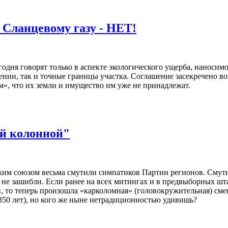
 Сланцевому газу - НЕТ!
егодня говорят только в аспекте экологического ущерба, наноси
ении, так и точные границы участка. Соглашение засекречено во
», что их земли и имущество им уже не принадлежат.
ой колонной"
ким союзом весьма смутили симпатиков Партии регионов. Смут
в не зашибли. Если ранее на всех митингах и в предвыборных шт
ти, то теперь произошла «карколомная» (головокружительная) см
350 лет), но кого же ныне нетрадиционностью удивишь?