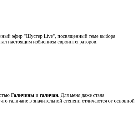
чный эфир "Шустер Live", посвященный теме выбора
стал настоящим избиением евроинтеграторов.
остью
Галичины
и
галичан
. Для меня даже стала
 что галичане в значительной степени отличаются от основной