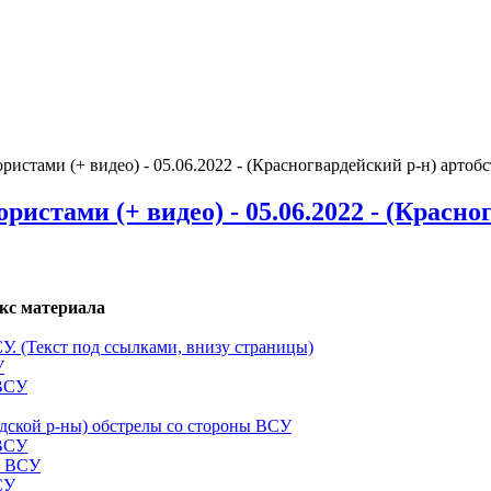
стами (+ видео) - 05.06.2022 - (Красногвардейский р-н) арто
стами (+ видео) - 05.06.2022 - (Красно
кс материала
СУ. (Текст под ссылками, внизу страницы)
У
 ВСУ
одской р-ны) обстрелы со стороны ВСУ
 ВСУ
ы ВСУ
СУ