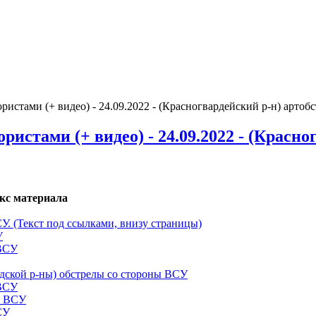
стами (+ видео) - 24.09.2022 - (Красногвардейский р-н) арто
стами (+ видео) - 24.09.2022 - (Красно
кс материала
СУ. (Текст под ссылками, внизу страницы)
У
 ВСУ
одской р-ны) обстрелы со стороны ВСУ
 ВСУ
ы ВСУ
СУ